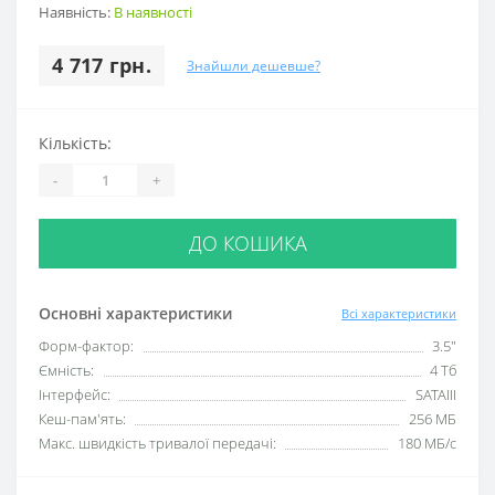
Наявність:
В наявності
4 717 грн.
Знайшли дешевше?
Кількість:
-
+
ДО КОШИКА
Основні характеристики
Всі характеристики
Форм-фактор:
3.5"
Ємність:
4 Тб
Інтерфейс:
SATAIII
Кеш-пам'ять:
256 МБ
Макс. швидкість тривалої передачі:
180 МБ/с