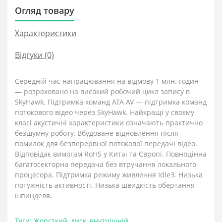
Огляд товару
Характеристики
Відгуки (0)
Середній час напрацювання на відмову 1 млн. годин
— розраховано на високий робочий цикл запису в
SkyHawk. Підтримка команд ATA AV — підтримка команд
потокового відео через SkyHawk. Найкращі у своєму
класі акустичні характеристики означають практично
безшумну роботу. Вбудоване відновлення після
помилок для безперервної потокової передачі відео.
Відповідає вимогам RoHS у Китаї та Європі. Повноцінна
багатосекторна передача без втручання локального
процесора. Підтримка режиму живлення Idle3. Низька
потужність активності. Низька швидкість обертання
шпинделя.
Теги:
Жорсткий
,
диск
,
внутрішній