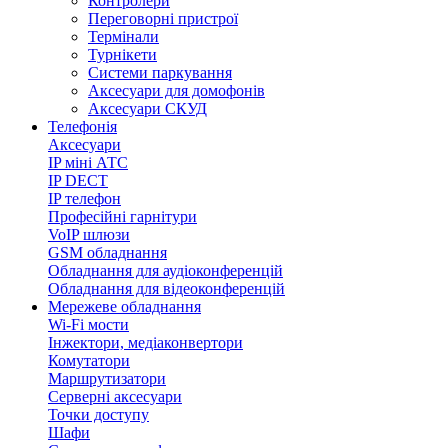
Контролери
Переговорні пристрої
Термінали
Турнікети
Системи паркування
Аксесуари для домофонів
Аксесуари СКУД
Телефонія
Аксесуари
IP міні АТС
IP DECT
IP телефон
Професійні гарнітури
VoIP шлюзи
GSM обладнання
Обладнання для аудіоконференцій
Обладнання для відеоконференцій
Мережеве обладнання
Wi-Fi мости
Інжектори, медіаконвертори
Комутатори
Маршрутизатори
Серверні аксесуари
Точки доступу
Шафи