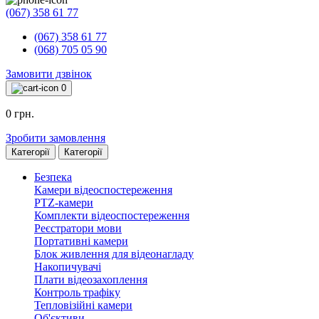
(067) 358 61 77
(067) 358 61 77
(068) 705 05 90
Замовити дзвінок
0
0 грн.
Зробити замовлення
Категорії
Категорії
Безпека
Камери відеоспостереження
PTZ-камери
Комплекти відеоспостереження
Реєстратори мови
Портативні камери
Блок живлення для відеонагладу
Накопичувачі
Плати відеозахоплення
Контроль трафіку
Тепловізійні камери
Об'єктиви