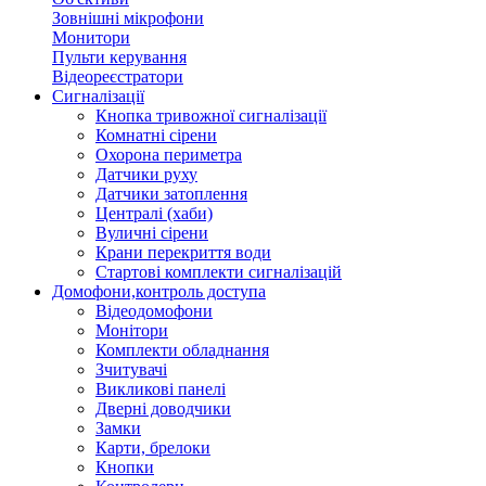
Зовнішні мікрофони
Монитори
Пульти керування
Відеореєстратори
Сигналізації
Кнопка тривожної сигналізації
Комнатні сірени
Охорона периметра
Датчики руху
Датчики затоплення
Централі (хаби)
Вуличні сірени
Крани перекриття води
Стартові комплекти сигналізацій
Домофони,контроль доступа
Відеодомофони
Монітори
Комплекти обладнання
Зчитувачі
Викликові панелі
Дверні доводчики
Замки
Карти, брелоки
Кнопки