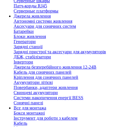
Серверные шкафы
Патч-корды RJ45
Серверные платформы
Джерела живлення
Автономні системи живлення
Аксесуари для сонячних систем
Батарейки
Блоки живлення
Генератори
Зарядні станції
Зарядні пристрої та аксесуари для акумуляторів
ДБЖ, стабілізатори
Інвертори
Джерела безперебійного живлення 12-24В
Кабель для сонячних панелей
Кріплення для сонячних панелей
Акумулятори літієві
Повербанки, адаптери живлення
Свинцеві акумулятори
Системи накопичення енергії BESS
Сонячні панелі
Все для монтажа
Бокси монтажні
Інструмент для роботи з кабелем
Кабель