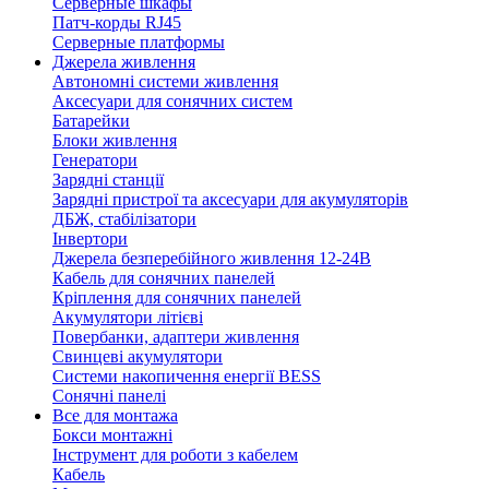
Серверные шкафы
Патч-корды RJ45
Серверные платформы
Джерела живлення
Автономні системи живлення
Аксесуари для сонячних систем
Батарейки
Блоки живлення
Генератори
Зарядні станції
Зарядні пристрої та аксесуари для акумуляторів
ДБЖ, стабілізатори
Інвертори
Джерела безперебійного живлення 12-24В
Кабель для сонячних панелей
Кріплення для сонячних панелей
Акумулятори літієві
Повербанки, адаптери живлення
Свинцеві акумулятори
Системи накопичення енергії BESS
Сонячні панелі
Все для монтажа
Бокси монтажні
Інструмент для роботи з кабелем
Кабель