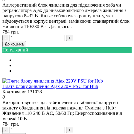
Альтернативний блок живлення для підключення хаба чи
ретранслятора Ajax до низьковольтного джерела живлення з
напругою 8–32 В. Являє собою електронну плату, яка
вбудовується в корпус централі, замінюючи стандартний блок
живлення 110/230 В~. Для цього..
784 грн.
-
+
До кошика
Популярний
Плата блоку живлення Ajax 220V PSU for Hub
Код товару: 131028
0
Використовується для забезпечення стабільної напруги і
захисту обладнання від перевантажень; Сумісна з Hub ;
Живлення 110-240 В AC, 50/60 Гц; Енергоспоживання від
мережі 10 Вт...
784 грн.
-
+