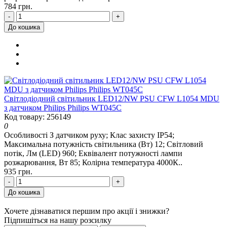
784 грн.
-
+
До кошика
Світлодіодний світильник LED12/NW PSU CFW L1054 MDU
з датчиком Philips Philips WT045C
Код товару: 256149
0
Особливості З датчиком руху; Клас захисту IP54;
Максимальна потужність світильника (Вт) 12; Світловий
потік, Лм (LED) 960; Еквівалент потужності лампи
розжарювання, Вт 85; Колірна температура 4000К..
935 грн.
-
+
До кошика
Хочете дізнаватися першим про акції і знижки?
Підпишіться на нашу розсилку