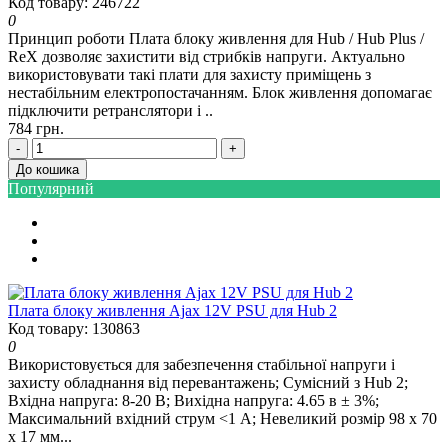
Код товару: 246722
0
Принцип роботи Плата блоку живлення для Hub / Hub Plus /
ReX дозволяє захистити від стрибків напруги. Актуально
використовувати такі плати для захисту приміщень з
нестабільним електропостачанням. Блок живлення допомагає
підключити ретранслятори і ..
784 грн.
-
+
До кошика
Популярний
Плата блоку живлення Ajax 12V PSU для Hub 2
Код товару: 130863
0
Використовується для забезпечення стабільної напруги і
захисту обладнання від перевантажень; Сумісний з Hub 2;
Вхідна напруга: 8-20 В; Вихідна напруга: 4.65 в ± 3%;
Максимальний вхідний струм <1 А; Невеликий розмір 98 х 70
х 17 мм...