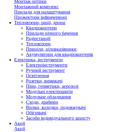
Монтаж оптики
Монтажний комплекс
Прилади для налаштування
Прожектори інфрачервоні
Тепловізори, раціі, дрони
Квадрокоптери
Прилади нічного бачення
Радіостанції
Тепловізори
Приціли, ціловказівники
Акумулятори для квадрокоптерів
Електрика, інструменти
Електроінструменти
Ручний інструмент
Освітлення
Розетки, вимикачі
Піни, герметики, аерозолі
Модульні електрощити
Модульне обладнання
Сходи, драбини
Вилки, колодки, подовжувачі
Обігрівачі
Засоби індивідуального захисту
Акції
Акції