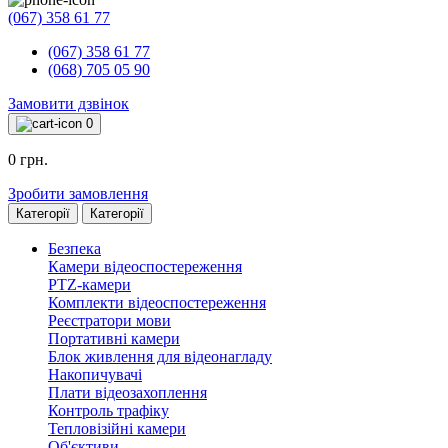
(067) 358 61 77
(067) 358 61 77
(068) 705 05 90
Замовити дзвінок
0
0 грн.
Зробити замовлення
Категорії
Категорії
Безпека
Камери відеоспостереження
PTZ-камери
Комплекти відеоспостереження
Реєстратори мови
Портативні камери
Блок живлення для відеонагладу
Накопичувачі
Плати відеозахоплення
Контроль трафіку
Тепловізійні камери
Об'єктиви