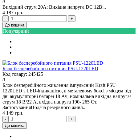
0
Вихідний струм 20A; Вихідна напруга DC 12В;..
4 187 грн.
-
+
До кошика
Популярний
Блок бесперебойного питания PSU-1220LED
Код товару: 245425
0
Блок безперебійного живлення імпульсний Kraft PSU-
1220LED з LED-індикацією, в металевому боксі з місцем під
дві акумуляторні батареї 18 Ач, номінальна вихідна напруга/
струм 18 В/22 А, вхідна напруга 190- 265 Ст.
ЗастосуванняПодача резервного живл..
4 149 грн.
-
+
До кошика