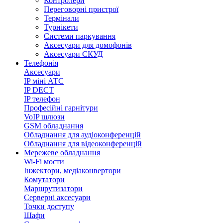
Контролери
Переговорні пристрої
Термінали
Турнікети
Системи паркування
Аксесуари для домофонів
Аксесуари СКУД
Телефонія
Аксесуари
IP міні АТС
IP DECT
IP телефон
Професійні гарнітури
VoIP шлюзи
GSM обладнання
Обладнання для аудіоконференцій
Обладнання для відеоконференцій
Мережеве обладнання
Wi-Fi мости
Інжектори, медіаконвертори
Комутатори
Маршрутизатори
Серверні аксесуари
Точки доступу
Шафи