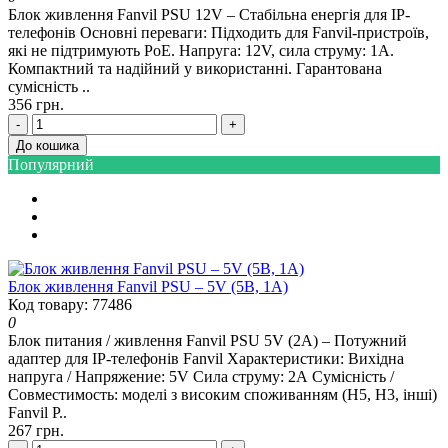
Блок живлення Fanvil PSU 12V – Стабільна енергія для IP-
телефонів Основні переваги: Підходить для Fanvil-пристроїв,
які не підтримують PoE. Напруга: 12V, сила струму: 1А.
Компактний та надійний у використанні. Гарантована
сумісність ..
356 грн.
-
+
До кошика
Популярний
Блок живлення Fanvil PSU – 5V (5В, 1А)
Код товару: 77486
0
Блок питания / живлення Fanvil PSU 5V (2А) – Потужний
адаптер для IP-телефонів Fanvil Характеристики: Вихідна
напруга / Напряжение: 5V Сила струму: 2А Сумісність /
Совместимость: моделі з високим споживанням (H5, H3, інші)
Fanvil P..
267 грн.