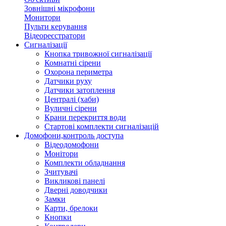
Зовнішні мікрофони
Монитори
Пульти керування
Відеореєстратори
Сигналізації
Кнопка тривожної сигналізації
Комнатні сірени
Охорона периметра
Датчики руху
Датчики затоплення
Централі (хаби)
Вуличні сірени
Крани перекриття води
Стартові комплекти сигналізацій
Домофони,контроль доступа
Відеодомофони
Монітори
Комплекти обладнання
Зчитувачі
Викликові панелі
Дверні доводчики
Замки
Карти, брелоки
Кнопки