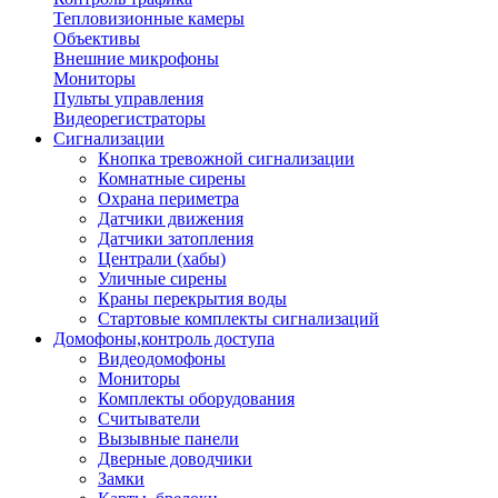
Тепловизионные камеры
Объективы
Внешние микрофоны
Мониторы
Пульты управления
Видеорегистраторы
Сигнализации
Кнопка тревожной сигнализации
Комнатные сирены
Охрана периметра
Датчики движения
Датчики затопления
Централи (хабы)
Уличные сирены
Краны перекрытия воды
Стартовые комплекты сигнализаций
Домофоны,контроль доступа
Видеодомофоны
Мониторы
Комплекты оборудования
Считыватели
Вызывные панели
Дверные доводчики
Замки