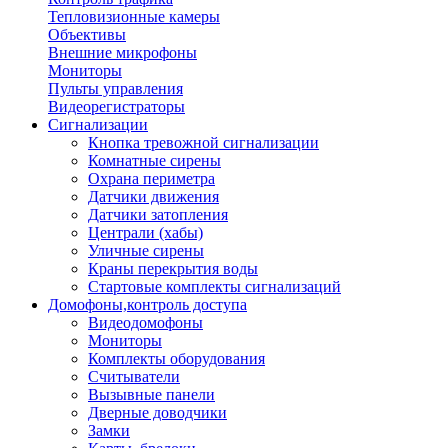
Тепловизионные камеры
Объективы
Внешние микрофоны
Мониторы
Пульты управления
Видеорегистраторы
Сигнализации
Кнопка тревожной сигнализации
Комнатные сирены
Охрана периметра
Датчики движения
Датчики затопления
Централи (хабы)
Уличные сирены
Краны перекрытия воды
Стартовые комплекты сигнализаций
Домофоны,контроль доступа
Видеодомофоны
Мониторы
Комплекты оборудования
Считыватели
Вызывные панели
Дверные доводчики
Замки