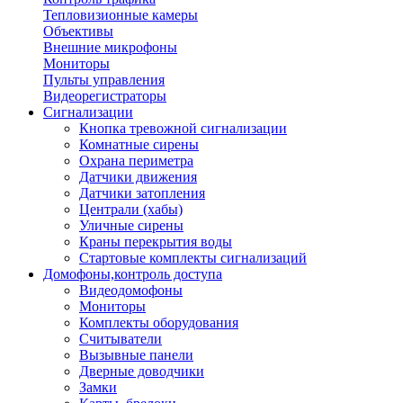
Тепловизионные камеры
Объективы
Внешние микрофоны
Мониторы
Пульты управления
Видеорегистраторы
Сигнализации
Кнопка тревожной сигнализации
Комнатные сирены
Охрана периметра
Датчики движения
Датчики затопления
Централи (хабы)
Уличные сирены
Краны перекрытия воды
Стартовые комплекты сигнализаций
Домофоны,контроль доступа
Видеодомофоны
Мониторы
Комплекты оборудования
Считыватели
Вызывные панели
Дверные доводчики
Замки