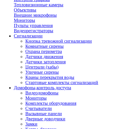
Тепловизионные камеры
Объективы
Внешние микрофоны
Мониторы
Пульты управления
Видеорегистраторы
Сигнализации
Кнопка тревожной сигнализации
Комнатные сирены
Охрана периметра
Датчики движения
Датчики затопления
Централи (хабы)
Уличные сирены
Краны перекрытия воды
Стартовые комплекты сигнализаций
Домофоны,контроль доступа
Видеодомофоны
Мониторы
Комплекты оборудования
Считыватели
Вызывные панели
Дверные доводчики
Замки