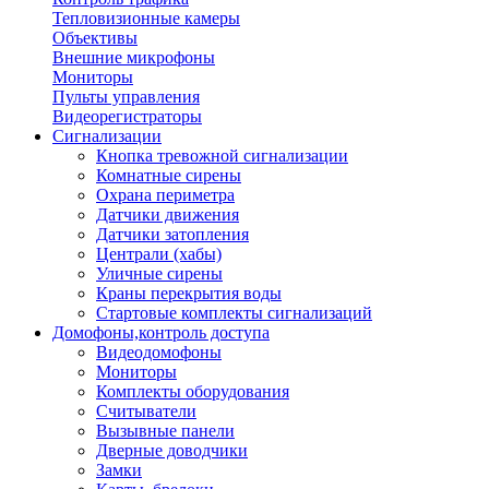
Тепловизионные камеры
Объективы
Внешние микрофоны
Мониторы
Пульты управления
Видеорегистраторы
Сигнализации
Кнопка тревожной сигнализации
Комнатные сирены
Охрана периметра
Датчики движения
Датчики затопления
Централи (хабы)
Уличные сирены
Краны перекрытия воды
Стартовые комплекты сигнализаций
Домофоны,контроль доступа
Видеодомофоны
Мониторы
Комплекты оборудования
Считыватели
Вызывные панели
Дверные доводчики
Замки