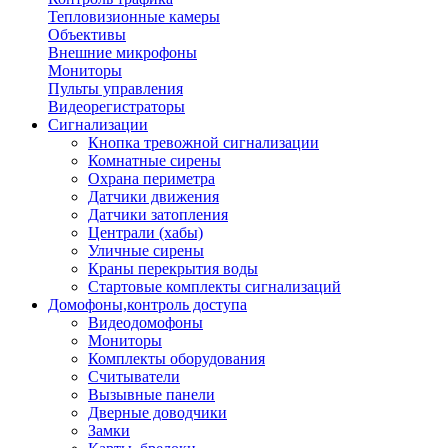
Тепловизионные камеры
Объективы
Внешние микрофоны
Мониторы
Пульты управления
Видеорегистраторы
Сигнализации
Кнопка тревожной сигнализации
Комнатные сирены
Охрана периметра
Датчики движения
Датчики затопления
Централи (хабы)
Уличные сирены
Краны перекрытия воды
Стартовые комплекты сигнализаций
Домофоны,контроль доступа
Видеодомофоны
Мониторы
Комплекты оборудования
Считыватели
Вызывные панели
Дверные доводчики
Замки