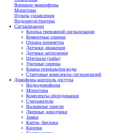
Внешние микрофоны
Мониторы
Пульты управления
Видеорегистраторы
Сигнализации
Кнопка тревожной сигнализации
Комнатные сирены
Охрана периметра
Датчики движения
Датчики затопления
Централи (хабы)
Уличные сирены
Краны перекрытия воды
Стартовые комплекты сигнализаций
Домофоны,контроль доступа
Видеодомофоны
Мониторы
Комплекты оборудования
Считыватели
Вызывные панели
Дверные доводчики
Замки
Карты, брелоки
Кнопки