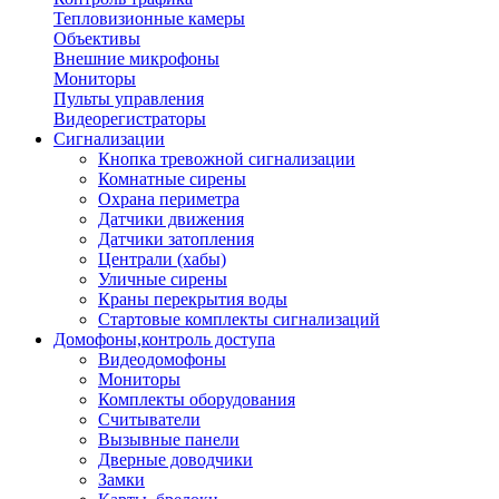
Тепловизионные камеры
Объективы
Внешние микрофоны
Мониторы
Пульты управления
Видеорегистраторы
Сигнализации
Кнопка тревожной сигнализации
Комнатные сирены
Охрана периметра
Датчики движения
Датчики затопления
Централи (хабы)
Уличные сирены
Краны перекрытия воды
Стартовые комплекты сигнализаций
Домофоны,контроль доступа
Видеодомофоны
Мониторы
Комплекты оборудования
Считыватели
Вызывные панели
Дверные доводчики
Замки