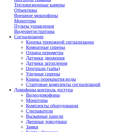
Тепловизионные камеры
Объективы
Внешние микрофоны
Мониторы
Пульты управления
Видеорегистраторы
Сигнализации
Кнопка тревожной сигнализации
Комнатные сирены
Охрана периметра
Датчики движения
Датчики затопления
Централи (хабы)
Уличные сирены
Краны перекрытия воды
Стартовые комплекты сигнализаций
Домофоны,контроль доступа
Видеодомофоны
Мониторы
Комплекты оборудования
Считыватели
Вызывные панели
Дверные доводчики
Замки