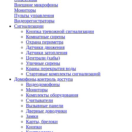
Внешние микрофоны
Мониторы
Пульты управления
Видеорегистраторы
Сигнализации
Кнопка тревожной сигнализации
Комнатные сирены
Охрана периметра
Датчики движения
Датчики затопления
Централи (хабы)
Уличные сирены
Краны перекрытия воды
Стартовые комплекты сигнализаций
Домофоны,контроль доступа
Видеодомофоны
Мониторы
Комплекты оборудования
Считыватели
Вызывные панели
Дверные доводчики
Замки
Карты, брелоки
Кнопки