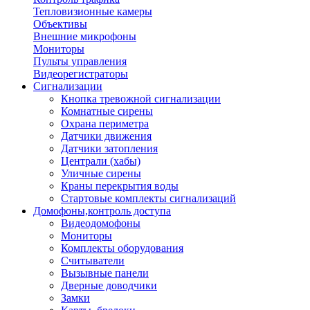
Тепловизионные камеры
Объективы
Внешние микрофоны
Мониторы
Пульты управления
Видеорегистраторы
Сигнализации
Кнопка тревожной сигнализации
Комнатные сирены
Охрана периметра
Датчики движения
Датчики затопления
Централи (хабы)
Уличные сирены
Краны перекрытия воды
Стартовые комплекты сигнализаций
Домофоны,контроль доступа
Видеодомофоны
Мониторы
Комплекты оборудования
Считыватели
Вызывные панели
Дверные доводчики
Замки