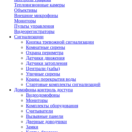
Тепловизионные камеры
Объективы
Внешние микрофоны
Мониторы
Пульты управления
Видеорегистраторы
Сигнализации
Кнопка тревожной сигнализации
Комнатные сирены
Охрана периметра
Датчики движения
Датчики затопления
Централи (хабы)
Уличные сирены
Краны перекрытия воды
Стартовые комплекты сигнализаций
Домофоны,контроль доступа
Видеодомофоны
Мониторы
Комплекты оборудования
Считыватели
Вызывные панели
Дверные доводчики
Замки