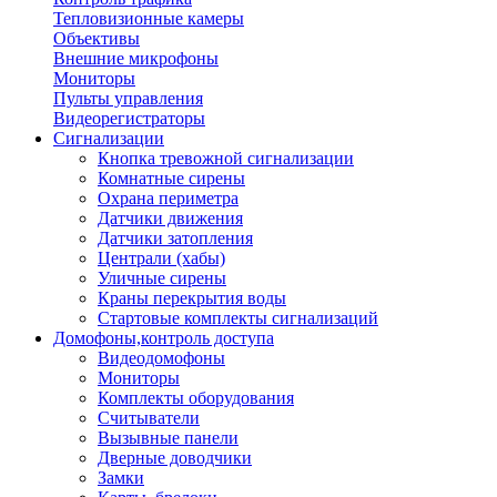
Тепловизионные камеры
Объективы
Внешние микрофоны
Мониторы
Пульты управления
Видеорегистраторы
Сигнализации
Кнопка тревожной сигнализации
Комнатные сирены
Охрана периметра
Датчики движения
Датчики затопления
Централи (хабы)
Уличные сирены
Краны перекрытия воды
Стартовые комплекты сигнализаций
Домофоны,контроль доступа
Видеодомофоны
Мониторы
Комплекты оборудования
Считыватели
Вызывные панели
Дверные доводчики
Замки