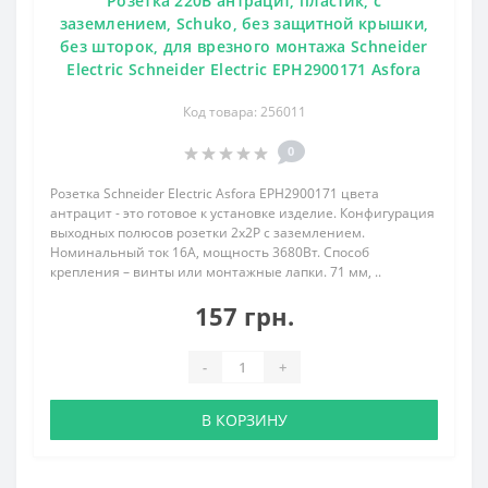
Розетка 220В антрацит, пластик, с
заземлением, Schuko, без защитной крышки,
без шторок, для врезного монтажа Schneider
Electric Schneider Electric EPH2900171 Asfora
Код товара: 256011
0
Розетка Schneider Electric Asfora EPH2900171 цвета
антрацит - это готовое к установке изделие. Конфигурация
выходных полюсов розетки 2x2P с заземлением.
Номинальный ток 16А, мощность 3680Вт. Способ
крепления – винты или монтажные лапки. 71 мм, ..
157 грн.
-
+
В КОРЗИНУ