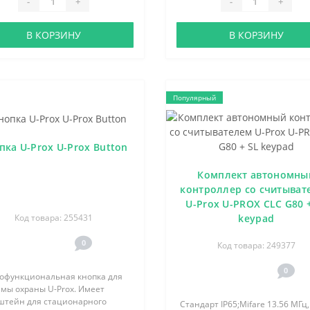
-
+
-
+
В КОРЗИНУ
В КОРЗИНУ
Популярный
пка U-Prox U-Prox Button
Комплект автономны
контроллер со считыват
U-Prox U-PROX CLC G80 
Код товара: 255431
keypad
0
Код товара: 249377
0
офункциональная кнопка для
емы охраны U-Prox. Имеет
штейн для стационарного
Стандарт IP65;Mifare 13.56 МГц