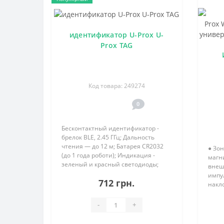
идентификатор U-Prox U-
Prox TAG
Код товара: 249274
0
Бесконтактный идентификатор -
брелок BLE, 2.45 ГГц; Дальность
чтения — до 12 м; Батарея CR2032
● Зо
(до 1 года роботи); Индикация -
магн
зеленый и красный светодиоды;
внеш
Рабочая температура: 0 С - +50 С;
импул
712 грн.
Размеры: диаметр 38 мм х высота 8
накло
мм, длина ремешка 1..
Диап
-20°C
-
+