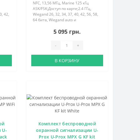
NFC, 13,56 МГц, Marine 125 кГц
ASK/FSK;Доступ по карте;2.4 ГГц,
0, 42,
Wiegand 26, 32, 34, 37, 40, 42, 56, 58,
64 бита, Wiegand auto и
C..
TouchMemory;12V DC..
5 095 грн.
-
+
В КОРЗИНУ
ой
Комплект беспроводной
 U-
охранной сигнализации U-
lack
Prox U-Prox MPX G KF kit