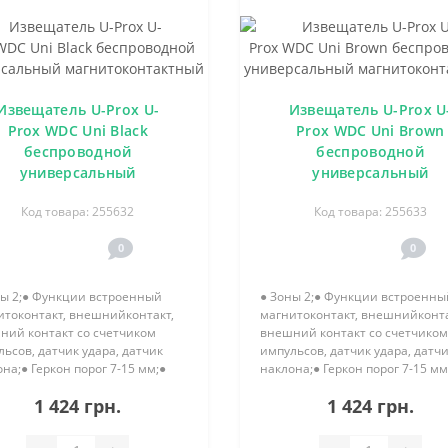
Извещатель U-Prox U-
Извещатель U-Prox U
Prox WDC Uni Black
Prox WDC Uni Brown
беспроводной
беспроводной
универсальный
универсальный
магнитоконтактный
магнитоконтактный
Код товара: 255632
Код товара: 255633
0
0
ны 2;● Функции встроенный
● Зоны 2;● Функции встроенны
итоконтакт, внешнийконтакт,
магнитоконтакт, внешнийконта
ний контакт со счетчиком
внешний контакт со счетчиком
ьсов, датчик удара, датчик
импульсов, датчик удара, датч
на;● Геркон порог 7-15 мм;●
наклона;● Геркон порог 7-15 мм
азон рабочих температур
Диапазон рабочих температур
1 424 грн.
1 424 грн.
...+50°C;● Питание 3В, CR123A..
-20°C...+50°C;● Питание 3В, CR1