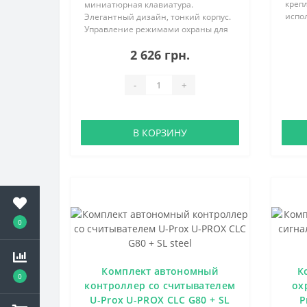
креп
миниатюрная клавиатура.
испол
Элегантный дизайн, тонкий корпус.
прог
Управление режимами охраны для
лет р
одной группы. Элементы питания —
2 626 грн.
CR203
две литиевые батареи ААА, до 2-ух
Робот
лет работы. Простой и удобный
монт..
-
+
В КОРЗИНУ
0
Комплект автономный
К
0
контроллер со считывателем
ох
U-Prox U-PROX CLC G80 + SL
P