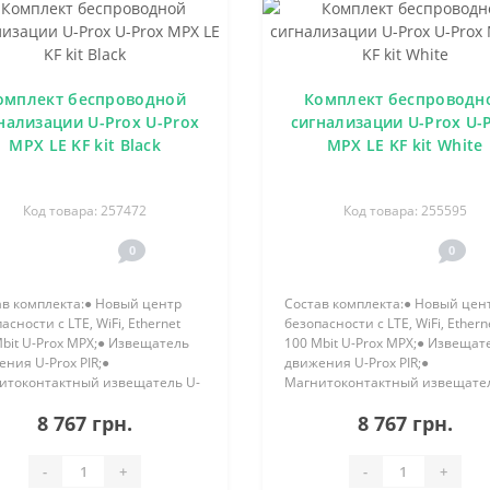
омплект беспроводной
Комплект беспроводн
нализации U-Prox U-Prox
сигнализации U-Prox U-
MPX LE KF kit Black
MPX LE KF kit White
Код товара: 257472
Код товара: 255595
0
0
ав комплекта:● Новый центр
Состав комплекта:● Новый цен
асности с LTE, WiFi, Ethernet
безопасности с LTE, WiFi, Ethern
bit U-Prox MPX;● Извещатель
100 Mbit U-Prox MPX;● Извещат
ния U-Prox PIR;●
движения U-Prox PIR;●
итоконтактный извещатель U-
Магнитоконтактный извещател
 WDC;● Новый беспроводной
Prox WDC;● Новый беспроводн
8 767 грн.
8 767 грн.
к U-Prox Keyfob b4..
брелок U-Prox Keyfob b4..
-
+
-
+