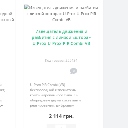
-
Извещатель движения и
разбития с линзой «штора»
U-Prox U-Prox PIR Combi VB
Код товара: 255434
0
й
U-Prox PIR Combi (VB) —
кт,
беспроводной извещатель
комбинированного типа. Он
ик
оборудован двумя системами
;●
реагирования: цифровым
пассивным инфракрасным
2 114 грн.
23A..
датчиком (или PIR-датчиком) и
акустическим датчиком. С помощью
PIR-датчика система реагирует на д..