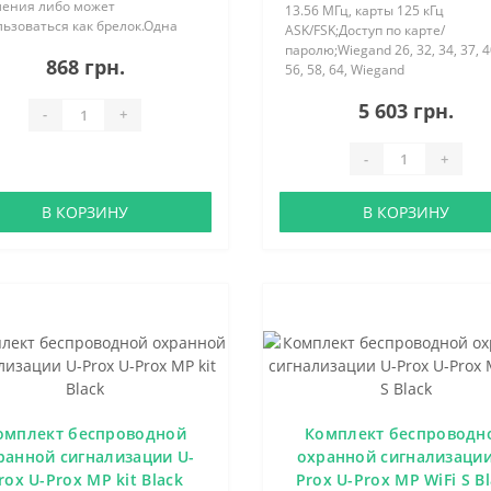
ления либо может
13.56 МГц, карты 125 кГц
ьзоваться как брелок.Одна
ASK/FSK;Доступ по карте/
раммируемая кнопка. До 5-ти
паролю;Wiegand 26, 32, 34, 37, 4
868 грн.
аботы на батарее
56, 58, 64, Wiegand
2.Дальность — до 400 м.
auto/TouchMemory;Тампер;12V D
а через ретрансл..
5 603 грн.
-
+
-
+
В КОРЗИНУ
В КОРЗИНУ
омплект беспроводной
Комплект беспроводн
ранной сигнализации U-
охранной сигнализации
rox U-Prox MP kit Black
Prox U-Prox MP WiFi S B