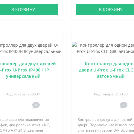
В КОРЗИНУ
В КОРЗИНУ
троллер для двух дверей
Контроллер для одно
-Prox U-Prox IP400H IP
двери U-Prox U-Prox CLC
универсальный
автономный
Код товара: 258537
Код товара: 257168
0
0
мь входов для подключения
Контроллер доступа для одной
ов, два реле (контакты NO,
двери;Подключение выносног
OM) 5 А @ 24 В, два реле
считывателя серии U-Prox Smar