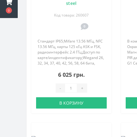
steel
0
Код товара: 260607
0
Стандарт IP65;Mifare 13.56 МГц, NFC
В ком
13.56 МГц, карты 125 кГц ASK и FSK,
Охра
радиоинтерфейс 2.4 ГГц;Доступ по
Магн
карте/индентификатору;Wiegand 26,
PIR д
32, 34, 37, 40, 42, 56, 58, 64 бита,
G1 С
Wiegand auto/TouchMemory;12V DC..
устан
6 025 грн.
прило
Bluet
-
+
В КОРЗИНУ