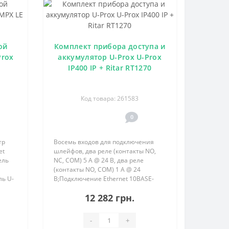
ой
Комплект прибора доступа и
Prox
аккумулятор U-Prox U-Prox
IP400 IP + Ritar RT1270
Код товара: 261583
0
тр
Восемь входов для подключения
et
шлейфов, два реле (контакты NO,
ель
NC, COM) 5 А @ 24 В, два реле
(контакты NO, COM) 1 А @ 24
ь U-
В;Подключение Ethernet 10BASE-
ой
T/100BASE-TX;Поддержка Wiegand
12 282 грн.
26, 37, 42;Память на 31768
идентификаторов, 47000 событий,
тайм-зон 2..
-
+