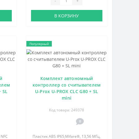
-
+
В КОРЗИНУ
Популярный
й
Комплект автономный
елем
контроллер со считывателем
+ SL
U-Prox U-PROX CLC G80 + SL
mini
Код товара: 249378
0
, NFC
Пластик ABS IP65;Mifare®, 13,56 МГц,