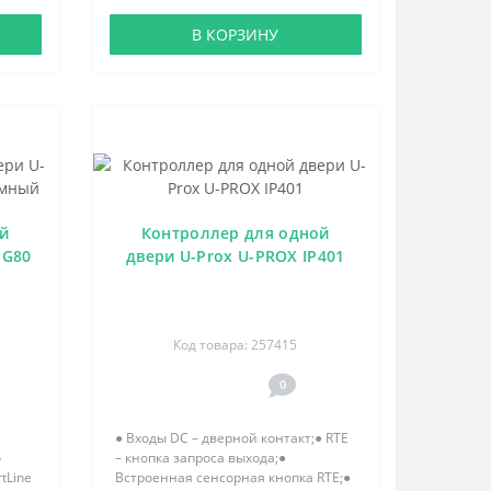
В КОРЗИНУ
й
Контроллер для одной
 G80
двери U-Prox U-PROX IP401
Код товара: 257415
0
● Входы DC – дверной контакт;● RTE
о
– кнопка запроса выхода;●
tLine
Встроенная сенсорная кнопка RTE;●