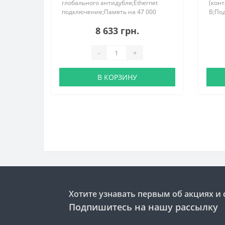
глобального антидубля;Ethernet
(конт
подключение;Память на 47 000
В;По
записей событий, 512
T/10
8 633 грн.
обрабатываемых устройств, 64 зон
26, 3
антидубля;12V..
иден
тайм-
-
+
В КОРЗИНУ
Хотите узнавать первым об акциях и 
Подпишитесь на нашу рассылку