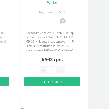
White
Код товара: 255601
0
дной
Состав комплекта:● Новый центр
блок
безопасности с WiFi, 2G 1SIM U-Prox
ия U-
MPX G;● Извещатель движения U-
Prox PIR;● Магнитоконтактный
извещатель U-Prox WDC;● Новый
елок
беспроводной брелок U-Prox Keyfob..
6 942 грн.
-
+
В КОРЗИНУ