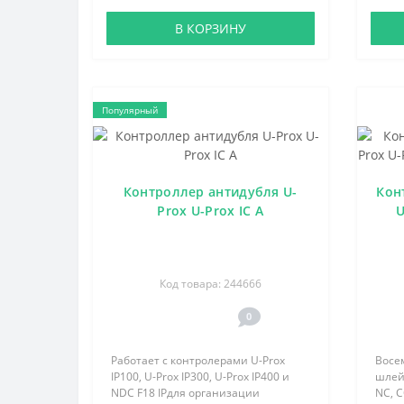
В КОРЗИНУ
Популярный
Контроллер антидубля U-
Кон
Prox U-Prox IC A
U
Код товара: 244666
0
Работает с контролерами U-Prox
Восе
IP100, U-Prox IP300, U-Prox IP400 и
шлейф
NDC F18 IPдля организации
NC, C