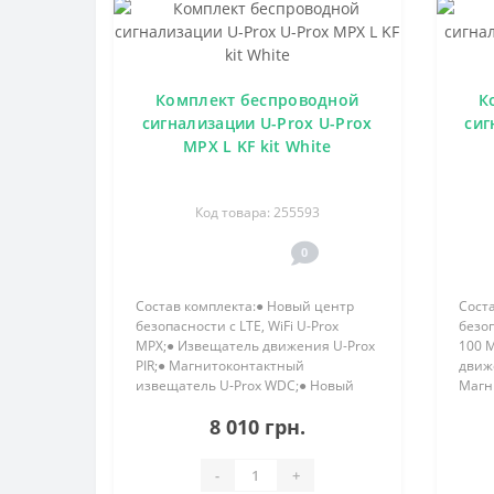
Комплект беспроводной
К
сигнализации U-Prox U-Prox
сиг
MPX L KF kit White
Код товара: 255593
0
Состав комплекта:● Новый центр
Сост
безопасности с LTE, WiFi U-Prox
безоп
MPX;● Извещатель движения U-Prox
100 M
PIR;● Магнитоконтактный
движе
извещатель U-Prox WDC;● Новый
Магн
беспроводной брелок U-Prox Keyfob
Prox
8 010 грн.
b4..
брело
-
+