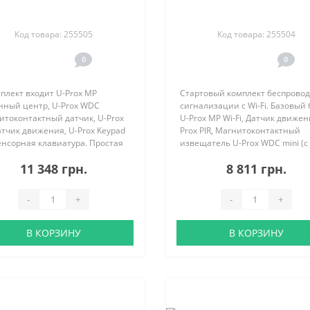
Код товара: 255505
Код товара: 255504
0
0
плект входит U-Prox MP
Стартовый комплект беспрово
нный центр, U-Prox WDC
сигнализации с Wi-Fi. Базовый 
итоконтактный датчик, U-Prox
U-Prox MP Wi-Fi, Датчик движен
атчик движения, U-Prox Keypad
Prox PIR, Магнитоконтактный
енсорная клавиатура. Простая
извещатель U-Prox WDC mini (с
овка, настройка с мобильного
дополнительным корпусом), Бр
11 348 грн.
8 811 грн.
жения, настройка Ethernet по
U-Prox Keyfob..
ooth. 30 групп охраны..
-
+
-
+
В КОРЗИНУ
В КОРЗИНУ