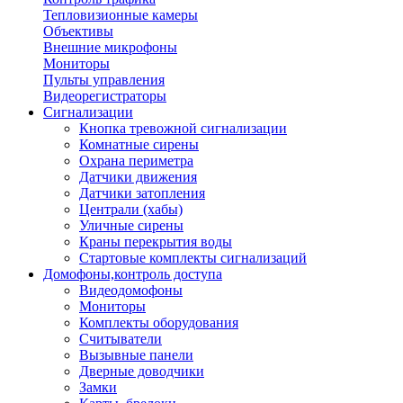
Тепловизионные камеры
Объективы
Внешние микрофоны
Мониторы
Пульты управления
Видеорегистраторы
Сигнализации
Кнопка тревожной сигнализации
Комнатные сирены
Охрана периметра
Датчики движения
Датчики затопления
Централи (хабы)
Уличные сирены
Краны перекрытия воды
Стартовые комплекты сигнализаций
Домофоны,контроль доступа
Видеодомофоны
Мониторы
Комплекты оборудования
Считыватели
Вызывные панели
Дверные доводчики
Замки