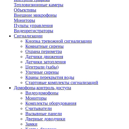
Тепловизионные камеры
Объективы
Внешние микрофоны
Мониторы
Пульты управления
Видеорегистраторы
Сигнализации
Кнопка тревожной сигнализации
Комнатные сирены
Охрана периметра
Датчики движения
Датчики затопления
Централи (хабы)
Уличные сирены
Краны перекрытия воды
Стартовые комплекты сигнализаций
Домофоны,контроль доступа
Видеодомофоны
Мониторы
Комплекты оборудования
Считыватели
Вызывные панели
Дверные доводчики
Замки