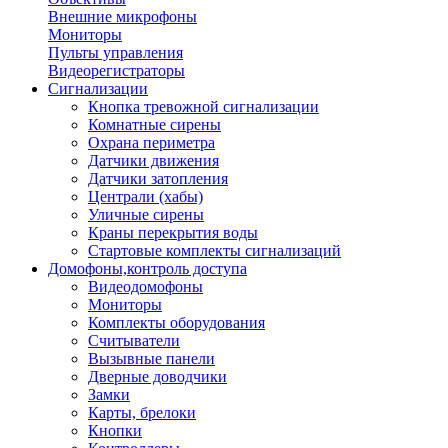
Внешние микрофоны
Мониторы
Пульты управления
Видеорегистраторы
Сигнализации
Кнопка тревожной сигнализации
Комнатные сирены
Охрана периметра
Датчики движения
Датчики затопления
Централи (хабы)
Уличные сирены
Краны перекрытия воды
Стартовые комплекты сигнализаций
Домофоны,контроль доступа
Видеодомофоны
Мониторы
Комплекты оборудования
Считыватели
Вызывные панели
Дверные доводчики
Замки
Карты, брелоки
Кнопки