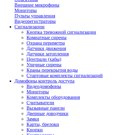
Внешние микрофоны
Мониторы
Пульты управления
Видеорегистраторы
Сигнализации
Кнопка тревожной сигнализации
Комнатные сирены
Охрана периметра
Датчики движения
Датчики затопления
Централи (хабы)
Уличные сирены
Краны перекрытия воды
Стартовые комплекты сигнализаций
Домофоны,контроль доступа
Видеодомофоны
Мониторы
Комплекты оборудования
Считыватели
Вызывные панели
Дверные доводчики
Замки
Карты, брелоки
Кнопки