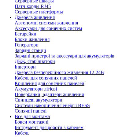
Серверные шкафы
Патч-корды RJ45
Серверные платформы
Джерела живлення
Автономні системи живлення
Аксесуари для сонячних систем
Батарейки
Блоки живлення
Генератори
Зарядні станції
Зарядні пристрої та аксесуари для акумуляторів
ДБЖ, стабілізатори
Інвертори
Джерела безперебійного живлення 12-24В
Кабель для сонячних панелей
Кріплення для сонячних панелей
Акумулятори літієві
Повербанки, адаптери живлення
Свинцеві акумулятори
Системи накопичення енергії BESS
Сонячні панелі
Все для монтажа
Бокси монтажні
Інструмент для роботи з кабелем
Кабель