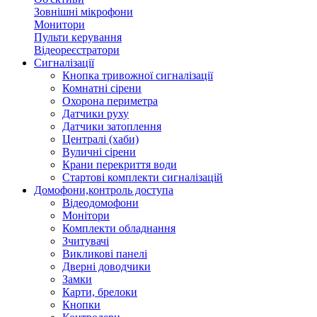
Зовнішні мікрофони
Монитори
Пульти керування
Відеореєстратори
Сигналізації
Кнопка тривожної сигналізації
Комнатні сірени
Охорона периметра
Датчики руху
Датчики затоплення
Централі (хаби)
Вуличні сірени
Крани перекриття води
Стартові комплекти сигналізацій
Домофони,контроль доступа
Відеодомофони
Монітори
Комплекти обладнання
Зчитувачі
Викликові панелі
Дверні доводчики
Замки
Карти, брелоки
Кнопки