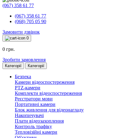
(067) 358 61 77
(067) 358 61 77
(068) 705 05 90
Замовити дзвінок
0
0 грн.
Зробити замовлення
Категорії
Категорії
Безпека
Камери відеоспостереження
PTZ-камери
Комплекти відеоспостереження
Реєстратори мови
Портативні камери
Блок живлення для відеонагладу
Накопичувачі
Плати відеозахоплення
Контроль трафіку
Тепловізійні камери
Об'єктиви