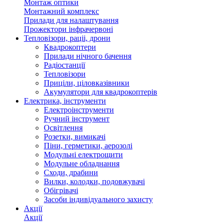
Монтаж оптики
Монтажний комплекс
Прилади для налаштування
Прожектори інфрачервоні
Тепловізори, раціі, дрони
Квадрокоптери
Прилади нічного бачення
Радіостанції
Тепловізори
Приціли, ціловказівники
Акумулятори для квадрокоптерів
Електрика, інструменти
Електроінструменти
Ручний інструмент
Освітлення
Розетки, вимикачі
Піни, герметики, аерозолі
Модульні електрощити
Модульне обладнання
Сходи, драбини
Вилки, колодки, подовжувачі
Обігрівачі
Засоби індивідуального захисту
Акції
Акції