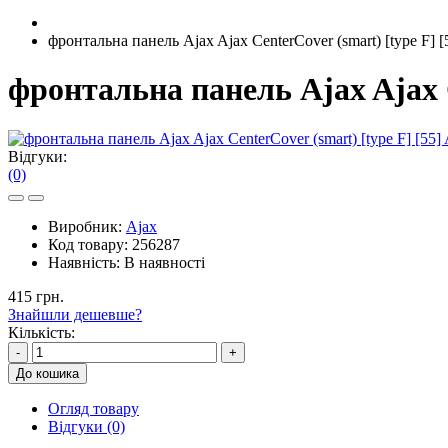
фронтальна панель Ajax Ajax CenterCover (smart) [type F] [
фронтальна панель Ajax Ajax C
Відгуки:
(0)
Виробник:
Ajax
Код товару:
256287
Наявність:
В наявності
415 грн.
Знайшли дешевше?
Кількість:
-
+
До кошика
Огляд товару
Відгуки (0)