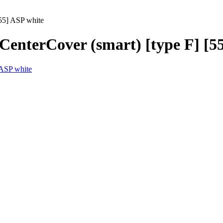
55] ASP white
enterCover (smart) [type F] [5