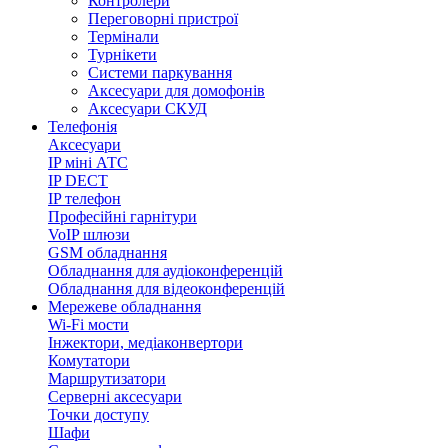
Контролери
Переговорні пристрої
Термінали
Турнікети
Системи паркування
Аксесуари для домофонів
Аксесуари СКУД
Телефонія
Аксесуари
IP міні АТС
IP DECT
IP телефон
Професійні гарнітури
VoIP шлюзи
GSM обладнання
Обладнання для аудіоконференцій
Обладнання для відеоконференцій
Мережеве обладнання
Wi-Fi мости
Інжектори, медіаконвертори
Комутатори
Маршрутизатори
Серверні аксесуари
Точки доступу
Шафи