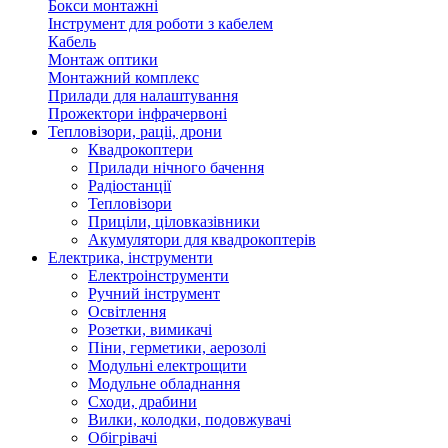
Бокси монтажні
Інструмент для роботи з кабелем
Кабель
Монтаж оптики
Монтажний комплекс
Прилади для налаштування
Прожектори інфрачервоні
Тепловізори, раціі, дрони
Квадрокоптери
Прилади нічного бачення
Радіостанції
Тепловізори
Приціли, ціловказівники
Акумулятори для квадрокоптерів
Електрика, інструменти
Електроінструменти
Ручний інструмент
Освітлення
Розетки, вимикачі
Піни, герметики, аерозолі
Модульні електрощити
Модульне обладнання
Сходи, драбини
Вилки, колодки, подовжувачі
Обігрівачі