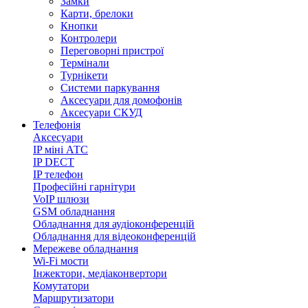
Замки
Карти, брелоки
Кнопки
Контролери
Переговорні пристрої
Термінали
Турнікети
Системи паркування
Аксесуари для домофонів
Аксесуари СКУД
Телефонія
Аксесуари
IP міні АТС
IP DECT
IP телефон
Професійні гарнітури
VoIP шлюзи
GSM обладнання
Обладнання для аудіоконференцій
Обладнання для відеоконференцій
Мережеве обладнання
Wi-Fi мости
Інжектори, медіаконвертори
Комутатори
Маршрутизатори