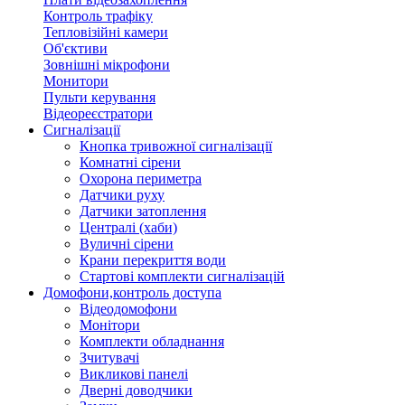
Контроль трафіку
Тепловізійні камери
Об'єктиви
Зовнішні мікрофони
Монитори
Пульти керування
Відеореєстратори
Сигналізації
Кнопка тривожної сигналізації
Комнатні сірени
Охорона периметра
Датчики руху
Датчики затоплення
Централі (хаби)
Вуличні сірени
Крани перекриття води
Стартові комплекти сигналізацій
Домофони,контроль доступа
Відеодомофони
Монітори
Комплекти обладнання
Зчитувачі
Викликові панелі
Дверні доводчики