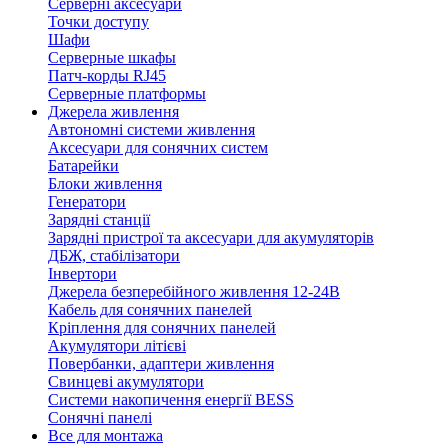
Серверні аксесуари
Точки доступу
Шафи
Серверные шкафы
Патч-корды RJ45
Серверные платформы
Джерела живлення
Автономні системи живлення
Аксесуари для сонячних систем
Батарейки
Блоки живлення
Генератори
Зарядні станції
Зарядні пристрої та аксесуари для акумуляторів
ДБЖ, стабілізатори
Інвертори
Джерела безперебійного живлення 12-24В
Кабель для сонячних панелей
Кріплення для сонячних панелей
Акумулятори літієві
Повербанки, адаптери живлення
Свинцеві акумулятори
Системи накопичення енергії BESS
Сонячні панелі
Все для монтажа