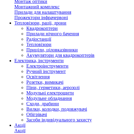
Монтаж оптики
Монтажний комплекс
Прилади для налаштування
Прожектори інфрачервоні
Тепловізори, раціі, дрони
Квадрокоптери
Прилади нічного бачення
Радіостанції
Тепловізори
Приціли, ціловказівники
Акумулятори для квадрокоптерів
Електрика, інструменти
Електроінструменти
Ручний інструмент
Освітлення
Розетки, вимикачі
Піни, герметики, аерозолі
Модульні електрощити
Модульне обладнання
Сходи, драбини
Вилки, колодки, подовжувачі
Обігрівачі
Засоби індивідуального захисту
Акції
Акції