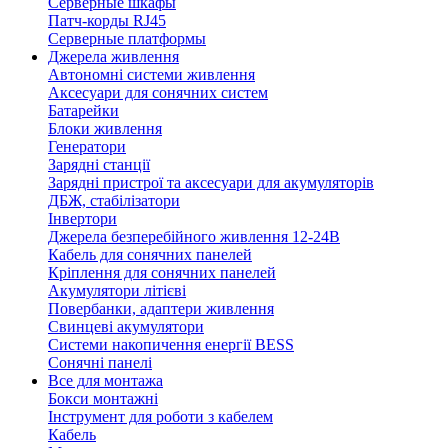
Серверные шкафы
Патч-корды RJ45
Серверные платформы
Джерела живлення
Автономні системи живлення
Аксесуари для сонячних систем
Батарейки
Блоки живлення
Генератори
Зарядні станції
Зарядні пристрої та аксесуари для акумуляторів
ДБЖ, стабілізатори
Інвертори
Джерела безперебійного живлення 12-24В
Кабель для сонячних панелей
Кріплення для сонячних панелей
Акумулятори літієві
Повербанки, адаптери живлення
Свинцеві акумулятори
Системи накопичення енергії BESS
Сонячні панелі
Все для монтажа
Бокси монтажні
Інструмент для роботи з кабелем
Кабель