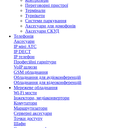
Контролери
Переговорні пристрої
Термінали
Турнікети
Системи паркування
Аксесуари для домофонів
Аксесуари СКУД
Телефонія
Аксесуари
IP міні АТС
IP DECT
IP телефон
Професійні гарнітури
VoIP шлюзи
GSM обладнання
Обладнання для аудіоконференцій
Обладнання для відеоконференцій
Мережеве обладнання
Wi-Fi мости
Інжектори, медіаконвертори
Комутатори
Маршрутизатори
Серверні аксесуари
Точки доступу
Шафи