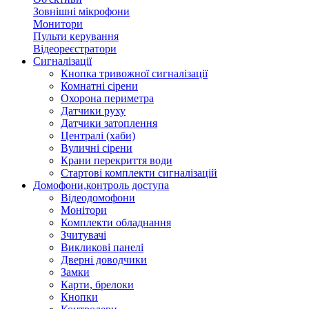
Зовнішні мікрофони
Монитори
Пульти керування
Відеореєстратори
Сигналізації
Кнопка тривожної сигналізації
Комнатні сірени
Охорона периметра
Датчики руху
Датчики затоплення
Централі (хаби)
Вуличні сірени
Крани перекриття води
Стартові комплекти сигналізацій
Домофони,контроль доступа
Відеодомофони
Монітори
Комплекти обладнання
Зчитувачі
Викликові панелі
Дверні доводчики
Замки
Карти, брелоки
Кнопки