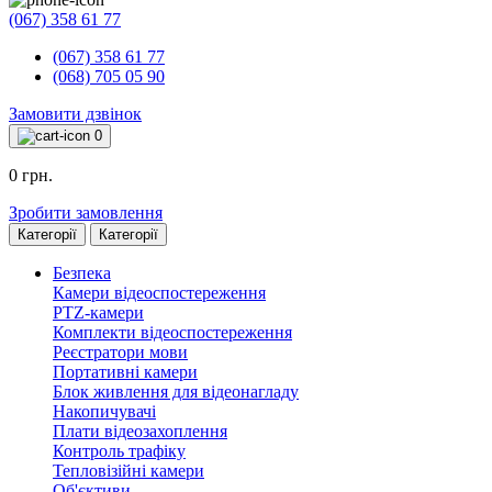
(067) 358 61 77
(067) 358 61 77
(068) 705 05 90
Замовити дзвінок
0
0 грн.
Зробити замовлення
Категорії
Категорії
Безпека
Камери відеоспостереження
PTZ-камери
Комплекти відеоспостереження
Реєстратори мови
Портативні камери
Блок живлення для відеонагладу
Накопичувачі
Плати відеозахоплення
Контроль трафіку
Тепловізійні камери
Об'єктиви