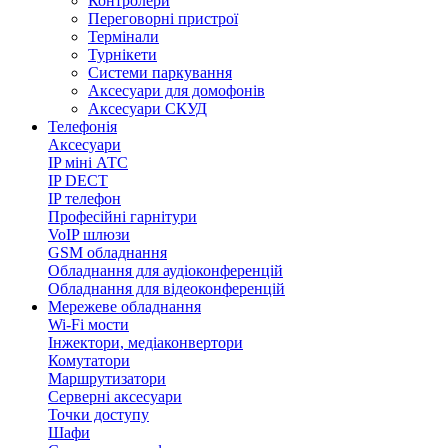
Контролери
Переговорні пристрої
Термінали
Турнікети
Системи паркування
Аксесуари для домофонів
Аксесуари СКУД
Телефонія
Аксесуари
IP міні АТС
IP DECT
IP телефон
Професійні гарнітури
VoIP шлюзи
GSM обладнання
Обладнання для аудіоконференцій
Обладнання для відеоконференцій
Мережеве обладнання
Wi-Fi мости
Інжектори, медіаконвертори
Комутатори
Маршрутизатори
Серверні аксесуари
Точки доступу
Шафи