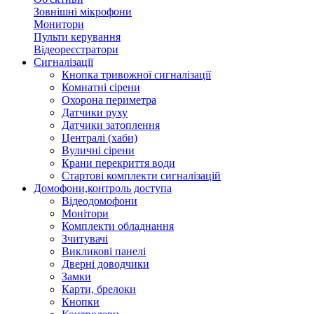
Зовнішні мікрофони
Монитори
Пульти керування
Відеореєстратори
Сигналізації
Кнопка тривожної сигналізації
Комнатні сірени
Охорона периметра
Датчики руху
Датчики затоплення
Централі (хаби)
Вуличні сірени
Крани перекриття води
Стартові комплекти сигналізацій
Домофони,контроль доступа
Відеодомофони
Монітори
Комплекти обладнання
Зчитувачі
Викликові панелі
Дверні доводчики
Замки
Карти, брелоки
Кнопки