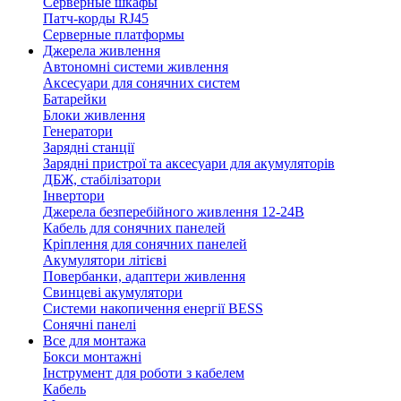
Серверные шкафы
Патч-корды RJ45
Серверные платформы
Джерела живлення
Автономні системи живлення
Аксесуари для сонячних систем
Батарейки
Блоки живлення
Генератори
Зарядні станції
Зарядні пристрої та аксесуари для акумуляторів
ДБЖ, стабілізатори
Інвертори
Джерела безперебійного живлення 12-24В
Кабель для сонячних панелей
Кріплення для сонячних панелей
Акумулятори літієві
Повербанки, адаптери живлення
Свинцеві акумулятори
Системи накопичення енергії BESS
Сонячні панелі
Все для монтажа
Бокси монтажні
Інструмент для роботи з кабелем
Кабель