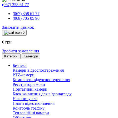
(067) 358 61 77
(067) 358 61 77
(068) 705 05 90
Замовити дзвінок
0
0 грн.
Зробити замовлення
Категорії
Категорії
Безпека
Камери відеоспостереження
PTZ-камери
Комплекти відеоспостереження
Реєстратори мови
Портативні камери
Блок живлення для відеонагладу
Накопичувачі
Плати відеозахоплення
Контроль трафіку
Тепловізійні камери
Об'єктиви