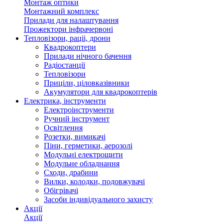
Монтаж оптики
Монтажний комплекс
Прилади для налаштування
Прожектори інфрачервоні
Тепловізори, раціі, дрони
Квадрокоптери
Прилади нічного бачення
Радіостанції
Тепловізори
Приціли, ціловказівники
Акумулятори для квадрокоптерів
Електрика, інструменти
Електроінструменти
Ручний інструмент
Освітлення
Розетки, вимикачі
Піни, герметики, аерозолі
Модульні електрощити
Модульне обладнання
Сходи, драбини
Вилки, колодки, подовжувачі
Обігрівачі
Засоби індивідуального захисту
Акції
Акції