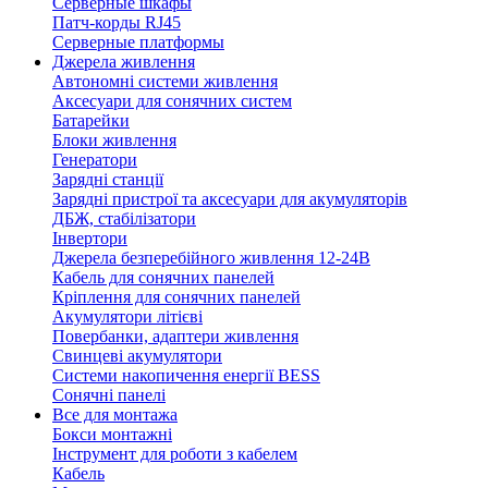
Серверные шкафы
Патч-корды RJ45
Серверные платформы
Джерела живлення
Автономні системи живлення
Аксесуари для сонячних систем
Батарейки
Блоки живлення
Генератори
Зарядні станції
Зарядні пристрої та аксесуари для акумуляторів
ДБЖ, стабілізатори
Інвертори
Джерела безперебійного живлення 12-24В
Кабель для сонячних панелей
Кріплення для сонячних панелей
Акумулятори літієві
Повербанки, адаптери живлення
Свинцеві акумулятори
Системи накопичення енергії BESS
Сонячні панелі
Все для монтажа
Бокси монтажні
Інструмент для роботи з кабелем
Кабель