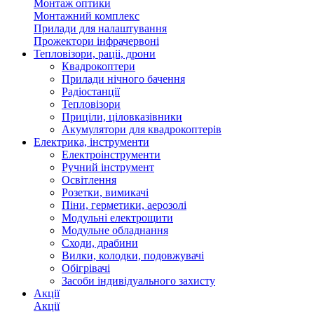
Монтаж оптики
Монтажний комплекс
Прилади для налаштування
Прожектори інфрачервоні
Тепловізори, раціі, дрони
Квадрокоптери
Прилади нічного бачення
Радіостанції
Тепловізори
Приціли, ціловказівники
Акумулятори для квадрокоптерів
Електрика, інструменти
Електроінструменти
Ручний інструмент
Освітлення
Розетки, вимикачі
Піни, герметики, аерозолі
Модульні електрощити
Модульне обладнання
Сходи, драбини
Вилки, колодки, подовжувачі
Обігрівачі
Засоби індивідуального захисту
Акції
Акції