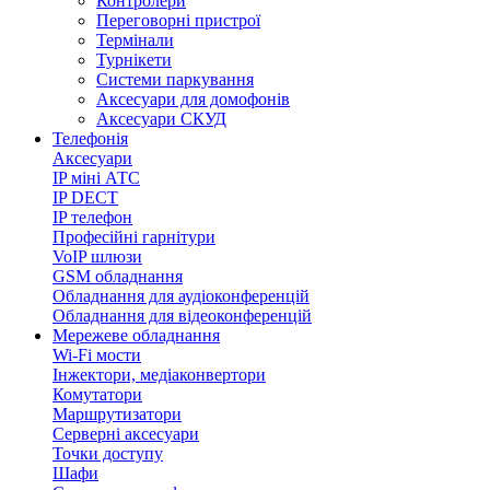
Контролери
Переговорні пристрої
Термінали
Турнікети
Системи паркування
Аксесуари для домофонів
Аксесуари СКУД
Телефонія
Аксесуари
IP міні АТС
IP DECT
IP телефон
Професійні гарнітури
VoIP шлюзи
GSM обладнання
Обладнання для аудіоконференцій
Обладнання для відеоконференцій
Мережеве обладнання
Wi-Fi мости
Інжектори, медіаконвертори
Комутатори
Маршрутизатори
Серверні аксесуари
Точки доступу
Шафи