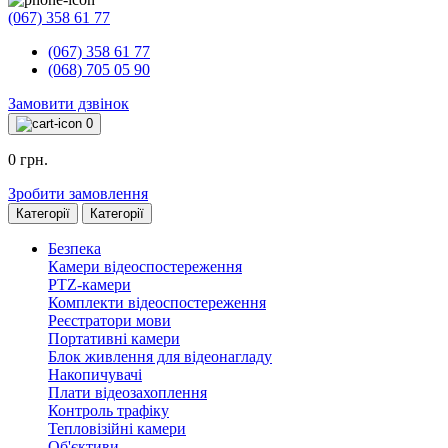
(067) 358 61 77
(067) 358 61 77
(068) 705 05 90
Замовити дзвінок
0
0 грн.
Зробити замовлення
Категорії
Категорії
Безпека
Камери відеоспостереження
PTZ-камери
Комплекти відеоспостереження
Реєстратори мови
Портативні камери
Блок живлення для відеонагладу
Накопичувачі
Плати відеозахоплення
Контроль трафіку
Тепловізійні камери
Об'єктиви