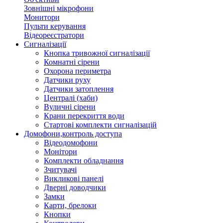
Зовнішні мікрофони
Монитори
Пульти керування
Відеореєстратори
Сигналізації
Кнопка тривожної сигналізації
Комнатні сірени
Охорона периметра
Датчики руху
Датчики затоплення
Централі (хаби)
Вуличні сірени
Крани перекриття води
Стартові комплекти сигналізацій
Домофони,контроль доступа
Відеодомофони
Монітори
Комплекти обладнання
Зчитувачі
Викликові панелі
Дверні доводчики
Замки
Карти, брелоки
Кнопки