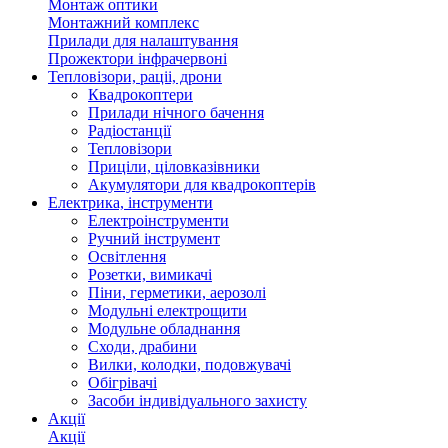
Монтаж оптики
Монтажний комплекс
Прилади для налаштування
Прожектори інфрачервоні
Тепловізори, раціі, дрони
Квадрокоптери
Прилади нічного бачення
Радіостанції
Тепловізори
Приціли, ціловказівники
Акумулятори для квадрокоптерів
Електрика, інструменти
Електроінструменти
Ручний інструмент
Освітлення
Розетки, вимикачі
Піни, герметики, аерозолі
Модульні електрощити
Модульне обладнання
Сходи, драбини
Вилки, колодки, подовжувачі
Обігрівачі
Засоби індивідуального захисту
Акції
Акції