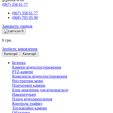
(067) 358 61 77
(067) 358 61 77
(068) 705 05 90
Замовити дзвінок
0
0 грн.
Зробити замовлення
Категорії
Категорії
Безпека
Камери відеоспостереження
PTZ-камери
Комплекти відеоспостереження
Реєстратори мови
Портативні камери
Блок живлення для відеонагладу
Накопичувачі
Плати відеозахоплення
Контроль трафіку
Тепловізійні камери
Об'єктиви