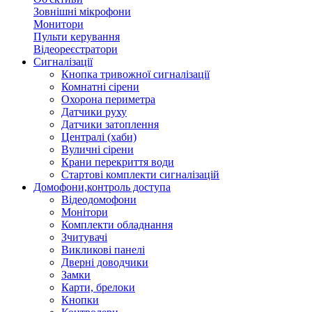
Зовнішні мікрофони
Монитори
Пульти керування
Відеореєстратори
Сигналізації
Кнопка тривожної сигналізації
Комнатні сірени
Охорона периметра
Датчики руху
Датчики затоплення
Централі (хаби)
Вуличні сірени
Крани перекриття води
Стартові комплекти сигналізацій
Домофони,контроль доступа
Відеодомофони
Монітори
Комплекти обладнання
Зчитувачі
Викликові панелі
Дверні доводчики
Замки
Карти, брелоки
Кнопки