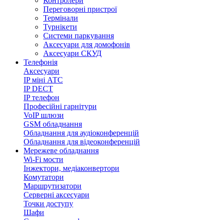
Контролери
Переговорні пристрої
Термінали
Турнікети
Системи паркування
Аксесуари для домофонів
Аксесуари СКУД
Телефонія
Аксесуари
IP міні АТС
IP DECT
IP телефон
Професійні гарнітури
VoIP шлюзи
GSM обладнання
Обладнання для аудіоконференцій
Обладнання для відеоконференцій
Мережеве обладнання
Wi-Fi мости
Інжектори, медіаконвертори
Комутатори
Маршрутизатори
Серверні аксесуари
Точки доступу
Шафи