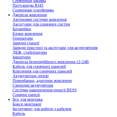
Серверные шкафы
Патч-корды RJ45
Серверные платформы
Джерела живлення
Автономні системи живлення
Аксесуари для сонячних систем
Батарейки
Блоки живлення
Генератори
Зарядні станції
Зарядні пристрої та аксесуари для акумуляторів
ДБЖ, стабілізатори
Інвертори
Джерела безперебійного живлення 12-24В
Кабель для сонячних панелей
Кріплення для сонячних панелей
Акумулятори літієві
Повербанки, адаптери живлення
Свинцеві акумулятори
Системи накопичення енергії BESS
Сонячні панелі
Все для монтажа
Бокси монтажні
Інструмент для роботи з кабелем
Кабель