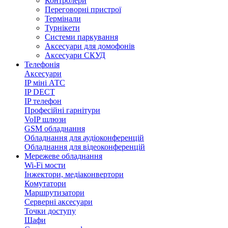
Контролери
Переговорні пристрої
Термінали
Турнікети
Системи паркування
Аксесуари для домофонів
Аксесуари СКУД
Телефонія
Аксесуари
IP міні АТС
IP DECT
IP телефон
Професійні гарнітури
VoIP шлюзи
GSM обладнання
Обладнання для аудіоконференцій
Обладнання для відеоконференцій
Мережеве обладнання
Wi-Fi мости
Інжектори, медіаконвертори
Комутатори
Маршрутизатори
Серверні аксесуари
Точки доступу
Шафи