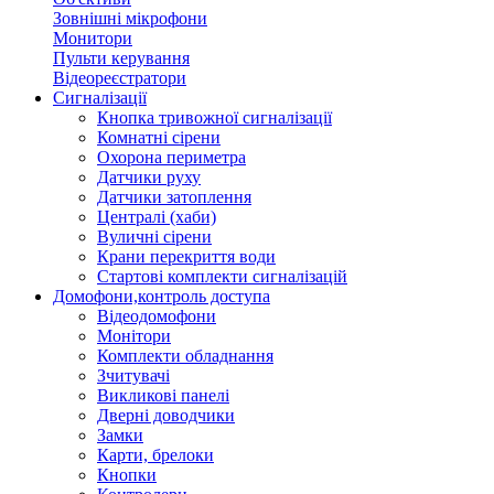
Зовнішні мікрофони
Монитори
Пульти керування
Відеореєстратори
Сигналізації
Кнопка тривожної сигналізації
Комнатні сірени
Охорона периметра
Датчики руху
Датчики затоплення
Централі (хаби)
Вуличні сірени
Крани перекриття води
Стартові комплекти сигналізацій
Домофони,контроль доступа
Відеодомофони
Монітори
Комплекти обладнання
Зчитувачі
Викликові панелі
Дверні доводчики
Замки
Карти, брелоки
Кнопки