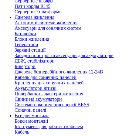
Серверные шкафы
Патч-корды RJ45
Серверные платформы
Джерела живлення
Автономні системи живлення
Аксесуари для сонячних систем
Батарейки
Блоки живлення
Генератори
Зарядні станції
Зарядні пристрої та аксесуари для акумуляторів
ДБЖ, стабілізатори
Інвертори
Джерела безперебійного живлення 12-24В
Кабель для сонячних панелей
Кріплення для сонячних панелей
Акумулятори літієві
Повербанки, адаптери живлення
Свинцеві акумулятори
Системи накопичення енергії BESS
Сонячні панелі
Все для монтажа
Бокси монтажні
Інструмент для роботи з кабелем
Кабель