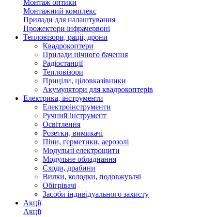
Монтаж оптики
Монтажний комплекс
Прилади для налаштування
Прожектори інфрачервоні
Тепловізори, раціі, дрони
Квадрокоптери
Прилади нічного бачення
Радіостанції
Тепловізори
Приціли, ціловказівники
Акумулятори для квадрокоптерів
Електрика, інструменти
Електроінструменти
Ручний інструмент
Освітлення
Розетки, вимикачі
Піни, герметики, аерозолі
Модульні електрощити
Модульне обладнання
Сходи, драбини
Вилки, колодки, подовжувачі
Обігрівачі
Засоби індивідуального захисту
Акції
Акції