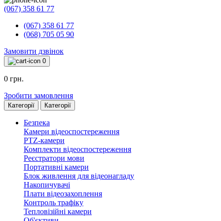
(067) 358 61 77
(067) 358 61 77
(068) 705 05 90
Замовити дзвінок
0
0 грн.
Зробити замовлення
Категорії
Категорії
Безпека
Камери відеоспостереження
PTZ-камери
Комплекти відеоспостереження
Реєстратори мови
Портативні камери
Блок живлення для відеонагладу
Накопичувачі
Плати відеозахоплення
Контроль трафіку
Тепловізійні камери
Об'єктиви