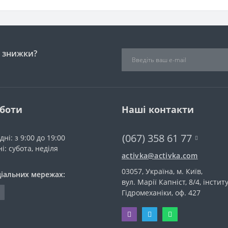
і знижки?
оботи
Наші контакти
(067) 358 61 77
дні: з 9:00 до 19:00
і: субота, неділя
activka@activka.com
03057, Україна, м. Київ,
ціальних мережах:
вул. Марії Капніст, 8/4, інстит
Гідромеханіки, оф. 427