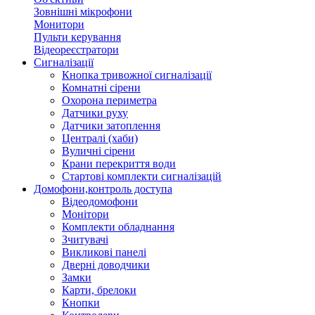
Зовнішні мікрофони
Монитори
Пульти керування
Відеореєстратори
Сигналізації
Кнопка тривожної сигналізації
Комнатні сірени
Охорона периметра
Датчики руху
Датчики затоплення
Централі (хаби)
Вуличні сірени
Крани перекриття води
Стартові комплекти сигналізацій
Домофони,контроль доступа
Відеодомофони
Монітори
Комплекти обладнання
Зчитувачі
Викликові панелі
Дверні доводчики
Замки
Карти, брелоки
Кнопки