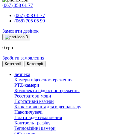
(067) 358 61 77
(067) 358 61 77
(068) 705 05 90
Замовити дзвінок
0
0 грн.
Зробити замовлення
Категорії
Категорії
Безпека
Камери відеоспостереження
PTZ-камери
Комплекти відеоспостереження
Реєстратори мови
Портативні камери
Блок живлення для відеонагладу
Накопичувачі
Плати відеозахоплення
Контроль трафіку
Тепловізійні камери
Об'єктиви