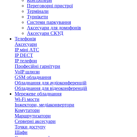
Контролери
Переговорні пристрої
Термінали
Турнікети
Системи паркування
Аксесуари для домофонів
Аксесуари СКУД
Телефонія
Аксесуари
IP міні АТС
IP DECT
IP телефон
Професійні гарнітури
VoIP шлюзи
GSM обладнання
Обладнання для аудіоконференцій
Обладнання для відеоконференцій
Мережеве обладнання
Wi-Fi мости
Інжектори, медіаконвертори
Комутатори
Маршрутизатори
Серверні аксесуари
Точки доступу
Шафи