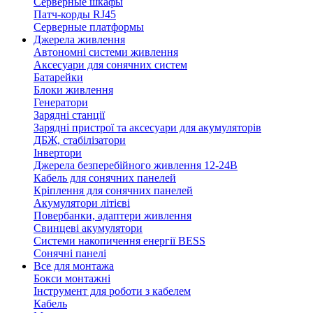
Серверные шкафы
Патч-корды RJ45
Серверные платформы
Джерела живлення
Автономні системи живлення
Аксесуари для сонячних систем
Батарейки
Блоки живлення
Генератори
Зарядні станції
Зарядні пристрої та аксесуари для акумуляторів
ДБЖ, стабілізатори
Інвертори
Джерела безперебійного живлення 12-24В
Кабель для сонячних панелей
Кріплення для сонячних панелей
Акумулятори літієві
Повербанки, адаптери живлення
Свинцеві акумулятори
Системи накопичення енергії BESS
Сонячні панелі
Все для монтажа
Бокси монтажні
Інструмент для роботи з кабелем
Кабель