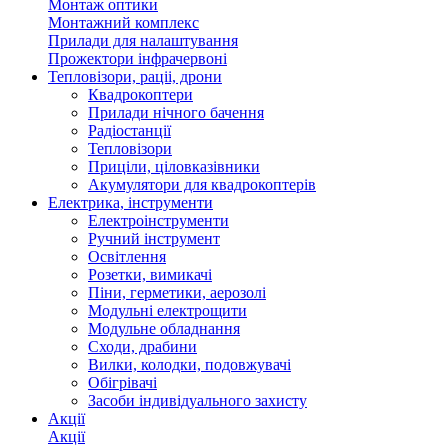
Монтаж оптики
Монтажний комплекс
Прилади для налаштування
Прожектори інфрачервоні
Тепловізори, раціі, дрони
Квадрокоптери
Прилади нічного бачення
Радіостанції
Тепловізори
Приціли, ціловказівники
Акумулятори для квадрокоптерів
Електрика, інструменти
Електроінструменти
Ручний інструмент
Освітлення
Розетки, вимикачі
Піни, герметики, аерозолі
Модульні електрощити
Модульне обладнання
Сходи, драбини
Вилки, колодки, подовжувачі
Обігрівачі
Засоби індивідуального захисту
Акції
Акції