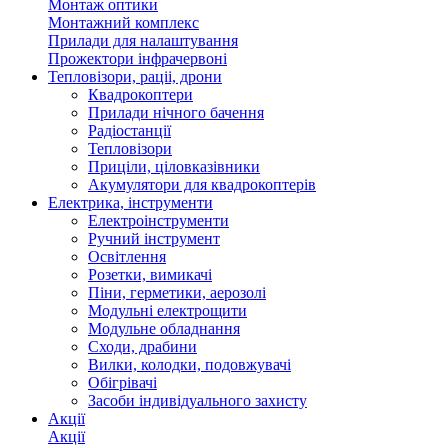
Монтаж оптики
Монтажний комплекс
Прилади для налаштування
Прожектори інфрачервоні
Тепловізори, раціі, дрони
Квадрокоптери
Прилади нічного бачення
Радіостанції
Тепловізори
Приціли, ціловказівники
Акумулятори для квадрокоптерів
Електрика, інструменти
Електроінструменти
Ручний інструмент
Освітлення
Розетки, вимикачі
Піни, герметики, аерозолі
Модульні електрощити
Модульне обладнання
Сходи, драбини
Вилки, колодки, подовжувачі
Обігрівачі
Засоби індивідуального захисту
Акції
Акції