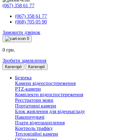
(067) 358 61 77
(067) 358 61 77
(068) 705 05 90
Замовити дзвінок
0
0 грн.
Зробити замовлення
Категорії
Категорії
Безпека
Камери відеоспостереження
PTZ-камери
Комплекти відеоспостереження
Реєстратори мови
Портативні камери
Блок живлення для відеонагладу
Накопичувачі
Плати відеозахоплення
Контроль трафіку
Тепловізійні камери
Об'єктиви