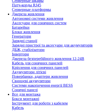
Серверные шкафы
Патч-корды RJ45
Серверные платформы
Джерела живлення
Автономні системи живлення
Аксесуари для сонячних систем
Батарейки
Блоки живлення
Генератори
Зарядні станції
Зарядні пристрої та аксесуари для акумуляторів
ДБЖ, стабілізатори
Інвертори
Джерела безперебійного живлення 12-24В
Кабель для сонячних панелей
Кріплення для сонячних панелей
Акумулятори літієві
Повербанки, адаптери живлення
Свинцеві акумулятори
Системи накопичення енергії BESS
Сонячні панелі
Все для монтажа
Бокси монтажні
Інструмент для роботи з кабелем
Кабель