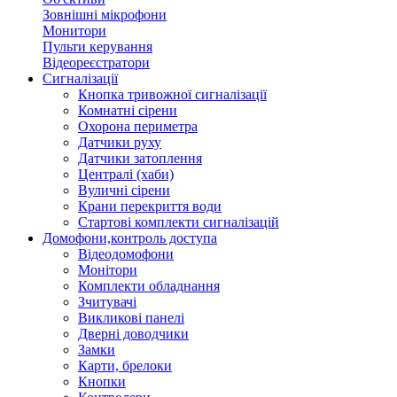
Зовнішні мікрофони
Монитори
Пульти керування
Відеореєстратори
Сигналізації
Кнопка тривожної сигналізації
Комнатні сірени
Охорона периметра
Датчики руху
Датчики затоплення
Централі (хаби)
Вуличні сірени
Крани перекриття води
Стартові комплекти сигналізацій
Домофони,контроль доступа
Відеодомофони
Монітори
Комплекти обладнання
Зчитувачі
Викликові панелі
Дверні доводчики
Замки
Карти, брелоки
Кнопки