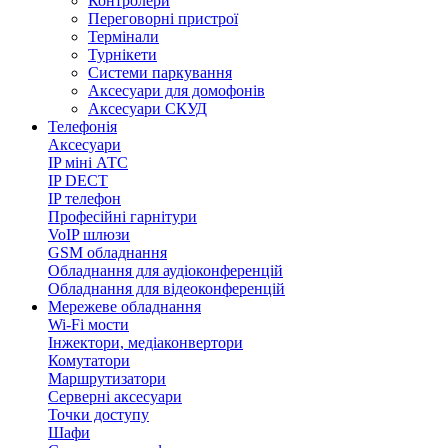
Контролери
Переговорні пристрої
Термінали
Турнікети
Системи паркування
Аксесуари для домофонів
Аксесуари СКУД
Телефонія
Аксесуари
IP міні АТС
IP DECT
IP телефон
Професійні гарнітури
VoIP шлюзи
GSM обладнання
Обладнання для аудіоконференцій
Обладнання для відеоконференцій
Мережеве обладнання
Wi-Fi мости
Інжектори, медіаконвертори
Комутатори
Маршрутизатори
Серверні аксесуари
Точки доступу
Шафи