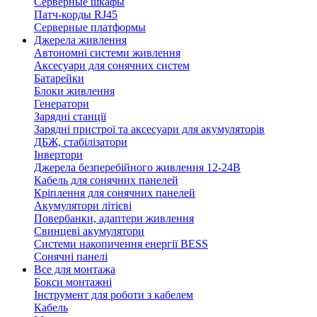
Серверные шкафы
Патч-корды RJ45
Серверные платформы
Джерела живлення
Автономні системи живлення
Аксесуари для сонячних систем
Батарейки
Блоки живлення
Генератори
Зарядні станції
Зарядні пристрої та аксесуари для акумуляторів
ДБЖ, стабілізатори
Інвертори
Джерела безперебійного живлення 12-24В
Кабель для сонячних панелей
Кріплення для сонячних панелей
Акумулятори літієві
Повербанки, адаптери живлення
Свинцеві акумулятори
Системи накопичення енергії BESS
Сонячні панелі
Все для монтажа
Бокси монтажні
Інструмент для роботи з кабелем
Кабель