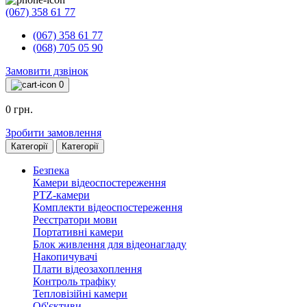
(067) 358 61 77
(067) 358 61 77
(068) 705 05 90
Замовити дзвінок
0
0 грн.
Зробити замовлення
Категорії
Категорії
Безпека
Камери відеоспостереження
PTZ-камери
Комплекти відеоспостереження
Реєстратори мови
Портативні камери
Блок живлення для відеонагладу
Накопичувачі
Плати відеозахоплення
Контроль трафіку
Тепловізійні камери
Об'єктиви