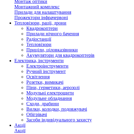
Монтаж оптики
Монтажний комплекс
Прилади для налаштування
Прожектори інфрачервоні
Тепловізори, раціі, дрони
Квадрокоптери
Прилади нічного бачення
Радіостанції
Тепловізори
Приціли, ціловказівники
Акумулятори для квадрокоптерів
Електрика, інструменти
Електроінструменти
Ручний інструмент
Освітлення
Розетки, вимикачі
Піни, герметики, аерозолі
Модульні електрощити
Модульне обладнання
Сходи, драбини
Вилки, колодки, подовжувачі
Обігрівачі
Засоби індивідуального захисту
Акції
Акції