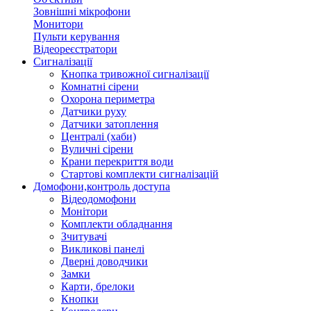
Зовнішні мікрофони
Монитори
Пульти керування
Відеореєстратори
Сигналізації
Кнопка тривожної сигналізації
Комнатні сірени
Охорона периметра
Датчики руху
Датчики затоплення
Централі (хаби)
Вуличні сірени
Крани перекриття води
Стартові комплекти сигналізацій
Домофони,контроль доступа
Відеодомофони
Монітори
Комплекти обладнання
Зчитувачі
Викликові панелі
Дверні доводчики
Замки
Карти, брелоки
Кнопки