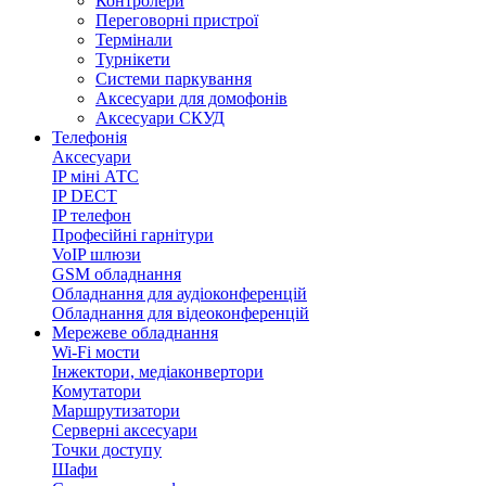
Контролери
Переговорні пристрої
Термінали
Турнікети
Системи паркування
Аксесуари для домофонів
Аксесуари СКУД
Телефонія
Аксесуари
IP міні АТС
IP DECT
IP телефон
Професійні гарнітури
VoIP шлюзи
GSM обладнання
Обладнання для аудіоконференцій
Обладнання для відеоконференцій
Мережеве обладнання
Wi-Fi мости
Інжектори, медіаконвертори
Комутатори
Маршрутизатори
Серверні аксесуари
Точки доступу
Шафи