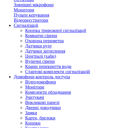
Зовнішні мікрофони
Монитори
Пульти керування
Відеореєстратори
Сигналізації
Кнопка тривожної сигналізації
Комнатні сірени
Охорона периметра
Датчики руху
Датчики затоплення
Централі (хаби)
Вуличні сірени
Крани перекриття води
Стартові комплекти сигналізацій
Домофони,контроль доступа
Відеодомофони
Монітори
Комплекти обладнання
Зчитувачі
Викликові панелі
Дверні доводчики
Замки
Карти, брелоки
Кнопки