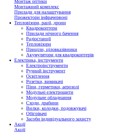
Монтаж оптики
Монтажний комплекс
Прилади для налаштування
Прожектори інфрачервоні
Тепловізори, раціі, дрони
Квадрокоптери
Прилади нічного бачення
Радіостанції
Тепловізори
Приціли, ціловказівники
Акумулятори для квадрокоптерів
Електрика, інструменти
Електроінструменти
Ручний інструмент
Освітлення
Розетки, вимикачі
Піни, герметики, аерозолі
Модульні електрощити
Модульне обладнання
Сходи, драбини
Вилки, колодки, подовжувачі
Обігрівачі
Засоби індивідуального захисту
Акції
Акції