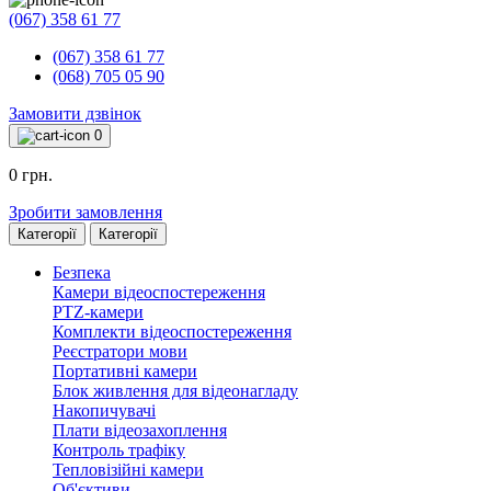
(067) 358 61 77
(067) 358 61 77
(068) 705 05 90
Замовити дзвінок
0
0 грн.
Зробити замовлення
Категорії
Категорії
Безпека
Камери відеоспостереження
PTZ-камери
Комплекти відеоспостереження
Реєстратори мови
Портативні камери
Блок живлення для відеонагладу
Накопичувачі
Плати відеозахоплення
Контроль трафіку
Тепловізійні камери
Об'єктиви