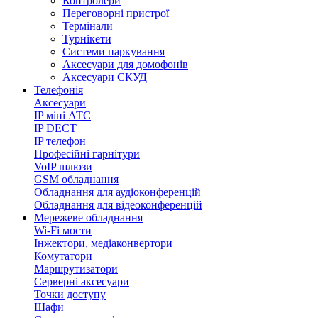
Контролери
Переговорні пристрої
Термінали
Турнікети
Системи паркування
Аксесуари для домофонів
Аксесуари СКУД
Телефонія
Аксесуари
IP міні АТС
IP DECT
IP телефон
Професійні гарнітури
VoIP шлюзи
GSM обладнання
Обладнання для аудіоконференцій
Обладнання для відеоконференцій
Мережеве обладнання
Wi-Fi мости
Інжектори, медіаконвертори
Комутатори
Маршрутизатори
Серверні аксесуари
Точки доступу
Шафи