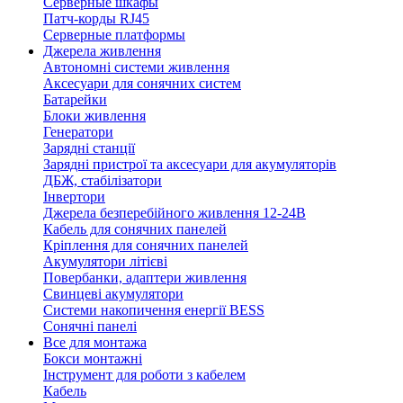
Серверные шкафы
Патч-корды RJ45
Серверные платформы
Джерела живлення
Автономні системи живлення
Аксесуари для сонячних систем
Батарейки
Блоки живлення
Генератори
Зарядні станції
Зарядні пристрої та аксесуари для акумуляторів
ДБЖ, стабілізатори
Інвертори
Джерела безперебійного живлення 12-24В
Кабель для сонячних панелей
Кріплення для сонячних панелей
Акумулятори літієві
Повербанки, адаптери живлення
Свинцеві акумулятори
Системи накопичення енергії BESS
Сонячні панелі
Все для монтажа
Бокси монтажні
Інструмент для роботи з кабелем
Кабель