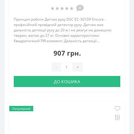
0
Принцип роботи Датчик руху DSC EC-301DP Encore -
професійний провідний детектор руху. Датчик має
дальність детекції руху до 20 м і не реагує на домашніх
тварин, вагою до 27 кг. Основні характеристики:
Квадратичний PIR-елемент; Дальність детекції ..
907 грн.
-
+
ДО КОШИКА
Популярний