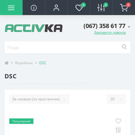
0
0
0
(067) 358 61 77
Замовити дзвінок
Виробник
DSC
DSC
Популярний