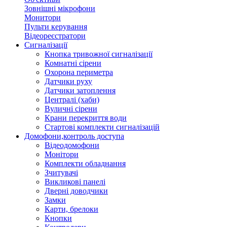
Зовнішні мікрофони
Монитори
Пульти керування
Відеореєстратори
Сигналізації
Кнопка тривожної сигналізації
Комнатні сірени
Охорона периметра
Датчики руху
Датчики затоплення
Централі (хаби)
Вуличні сірени
Крани перекриття води
Стартові комплекти сигналізацій
Домофони,контроль доступа
Відеодомофони
Монітори
Комплекти обладнання
Зчитувачі
Викликові панелі
Дверні доводчики
Замки
Карти, брелоки
Кнопки