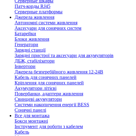
Серверные шкафы
Патч-корды RJ45
Серверные платформы
Джерела живлення
Автономні системи живлення
Аксесуари для сонячних систем
Батарейки
Блоки живлення
Генератори
Зарядні станції
Зарядні пристрої та аксесуари для акумуляторів
ДБЖ, стабілізатори
Інвертори
Джерела безперебійного живлення 12-24В
Кабель для сонячних панелей
Кріплення для сонячних панелей
Акумулятори літієві
Повербанки, адаптери живлення
Свинцеві акумулятори
Системи накопичення енергії BESS
Сонячні панелі
Все для монтажа
Бокси монтажні
Інструмент для роботи з кабелем
Кабель