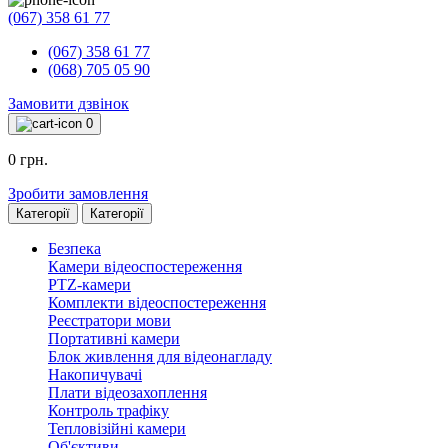
(067) 358 61 77
(067) 358 61 77
(068) 705 05 90
Замовити дзвінок
0
0 грн.
Зробити замовлення
Категорії
Категорії
Безпека
Камери відеоспостереження
PTZ-камери
Комплекти відеоспостереження
Реєстратори мови
Портативні камери
Блок живлення для відеонагладу
Накопичувачі
Плати відеозахоплення
Контроль трафіку
Тепловізійні камери
Об'єктиви