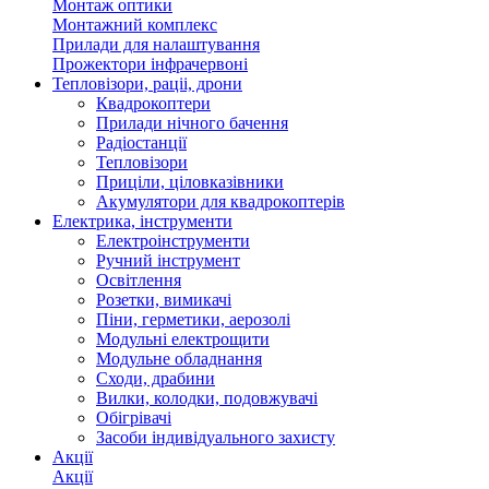
Монтаж оптики
Монтажний комплекс
Прилади для налаштування
Прожектори інфрачервоні
Тепловізори, раціі, дрони
Квадрокоптери
Прилади нічного бачення
Радіостанції
Тепловізори
Приціли, ціловказівники
Акумулятори для квадрокоптерів
Електрика, інструменти
Електроінструменти
Ручний інструмент
Освітлення
Розетки, вимикачі
Піни, герметики, аерозолі
Модульні електрощити
Модульне обладнання
Сходи, драбини
Вилки, колодки, подовжувачі
Обігрівачі
Засоби індивідуального захисту
Акції
Акції