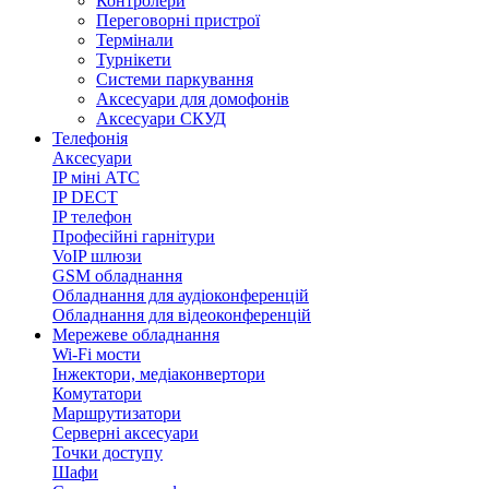
Контролери
Переговорні пристрої
Термінали
Турнікети
Системи паркування
Аксесуари для домофонів
Аксесуари СКУД
Телефонія
Аксесуари
IP міні АТС
IP DECT
IP телефон
Професійні гарнітури
VoIP шлюзи
GSM обладнання
Обладнання для аудіоконференцій
Обладнання для відеоконференцій
Мережеве обладнання
Wi-Fi мости
Інжектори, медіаконвертори
Комутатори
Маршрутизатори
Серверні аксесуари
Точки доступу
Шафи