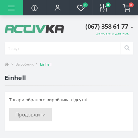
0
0
0
(067) 358 61 77
Замовити дзвінок
Виробник
Einhell
Einhell
Товари обраного виробника відсутні
Продовжити