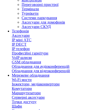
Контролери
Переговорні пристрої
Термінали
Турнікети
Системи паркування
Аксесуари для домофонів
Аксесуари СКУД
Телефонія
Аксесуари
IP міні АТС
IP DECT
IP телефон
Професійні гарнітури
VoIP шлюзи
GSM обладнання
Обладнання для аудіоконференцій
Обладнання для відеоконференцій
Мережеве обладнання
Wi-Fi мости
Інжектори, медіаконвертори
Комутатори
Маршрутизатори
Серверні аксесуари
Точки доступу
Шафи