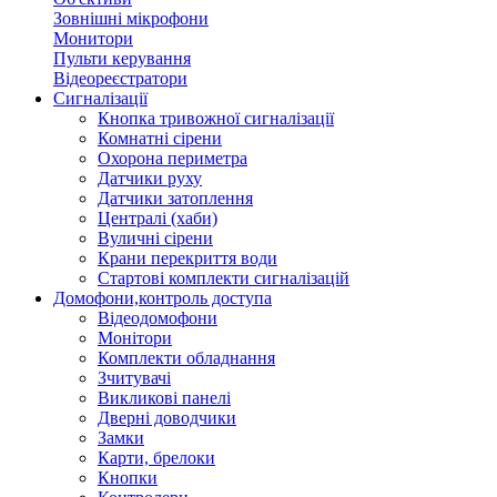
Зовнішні мікрофони
Монитори
Пульти керування
Відеореєстратори
Сигналізації
Кнопка тривожної сигналізації
Комнатні сірени
Охорона периметра
Датчики руху
Датчики затоплення
Централі (хаби)
Вуличні сірени
Крани перекриття води
Стартові комплекти сигналізацій
Домофони,контроль доступа
Відеодомофони
Монітори
Комплекти обладнання
Зчитувачі
Викликові панелі
Дверні доводчики
Замки
Карти, брелоки
Кнопки