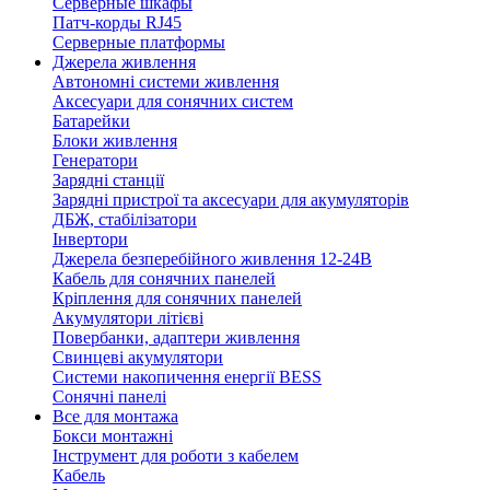
Серверные шкафы
Патч-корды RJ45
Серверные платформы
Джерела живлення
Автономні системи живлення
Аксесуари для сонячних систем
Батарейки
Блоки живлення
Генератори
Зарядні станції
Зарядні пристрої та аксесуари для акумуляторів
ДБЖ, стабілізатори
Інвертори
Джерела безперебійного живлення 12-24В
Кабель для сонячних панелей
Кріплення для сонячних панелей
Акумулятори літієві
Повербанки, адаптери живлення
Свинцеві акумулятори
Системи накопичення енергії BESS
Сонячні панелі
Все для монтажа
Бокси монтажні
Інструмент для роботи з кабелем
Кабель