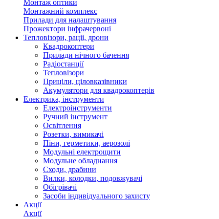
Монтаж оптики
Монтажний комплекс
Прилади для налаштування
Прожектори інфрачервоні
Тепловізори, раціі, дрони
Квадрокоптери
Прилади нічного бачення
Радіостанції
Тепловізори
Приціли, ціловказівники
Акумулятори для квадрокоптерів
Електрика, інструменти
Електроінструменти
Ручний інструмент
Освітлення
Розетки, вимикачі
Піни, герметики, аерозолі
Модульні електрощити
Модульне обладнання
Сходи, драбини
Вилки, колодки, подовжувачі
Обігрівачі
Засоби індивідуального захисту
Акції
Акції