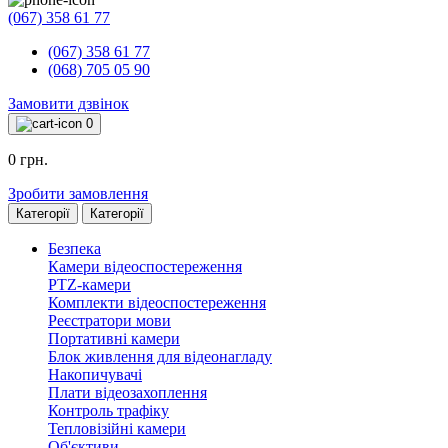
(067) 358 61 77
(067) 358 61 77
(068) 705 05 90
Замовити дзвінок
0
0 грн.
Зробити замовлення
Категорії
Категорії
Безпека
Камери відеоспостереження
PTZ-камери
Комплекти відеоспостереження
Реєстратори мови
Портативні камери
Блок живлення для відеонагладу
Накопичувачі
Плати відеозахоплення
Контроль трафіку
Тепловізійні камери
Об'єктиви