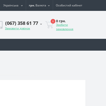
Українська
грн.
Валюта
Особистий кабінет
0 грн.
0
(067) 358 61 77
Зробити
Замовити дзвінок
замовлення