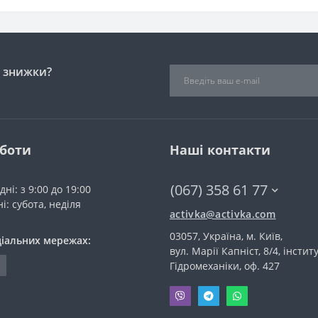
і знижки?
оботи
Наші контакти
(067) 358 61 77
дні: з 9:00 до 19:00
і: субота, неділя
activka@activka.com
03057, Україна, м. Київ,
ціальних мережах:
вул. Марії Капніст, 8/4, інстит
Гідромеханіки, оф. 427