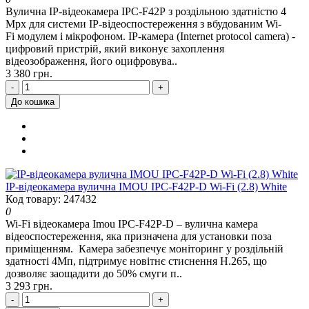
Вулична IP-відеокамера IPC-F42P з роздільною здатністю 4
Mpx для системи IP-відеоспостереження з вбудованим Wi-
Fi модулем і мікрофоном. IP-камера (Internet protocol camera) -
цифровий пристрій, який виконує захоплення
відеозображення, його оцифровува..
3 380 грн.
-
+
До кошика
IP-відеокамера вулична IMOU IPC-F42P-D Wi-Fi (2.8) White
Код товару: 247432
0
Wi-Fi відеокамера Imou IPC-F42P-D – вулична камера
відеоспостереження, яка призначена для установки поза
приміщенням. Камера забезпечує моніторинг у роздільній
здатності 4Мп, підтримує новітнє стиснення H.265, що
дозволяє заощадити до 50% смуги п..
3 293 грн.
-
+