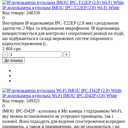
IP-відеокамера купольна IMOU IPC-T22EP (2.8) Wi-Fi White
Код товару: 248356
0
Внутрішня IP-відеокамера IPC-T22EP (2.8 мм) з роздільною
здатністю 2 Mpx та вбудованим мікрофоном. IP відеокамера
використовується для контролю і оперативної реакції на події,
що відбуваються в складі мережевих систем охоронного
відеоспостереження (i..
2 804 грн.
-
+
До кошика
IP-відеокамера купольна Wi-Fi IMOU IPC-D42P (2.8) White
Код товару: 249321
0
IMOU IPC-D42P - купольна 4 Мп камера з підтримкою Wi-Fi,
яку можна встановлювати як усередині приміщень, так і
назовні. Вона підходить для ведення спостереження всередині
приміщень, а також в приміщеннях, що не опалюються, і на