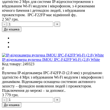
здатністю 2 Mpx для системи IP-відеоспостереження з
вбудованим Wi-Fi модулем і мікрофоном, з 4 режимами
нічного бачення і детекцією людей, з вбудованим
прожектором. IPC-F22FP має відмінний фу..
2 567 грн.
-
+
До кошика
IP-відеокамера вулична IMOU IPC-F42FP Wi-Fi (2.8) White
Код товару: 249323
0
Вулична IP-відеокамера IPC-F42FP-D (2.8 мм) з роздільною
здатністю 4 Mpx з вбудованим Wi-Fi модулем і мікрофоном і
динаміком. Відеокамера оснащена системою активного
захисту – функцією виявлення людей і прожектором.
Підключення до мережі – за допомог..
3 779 грн.
-
+
До кошика