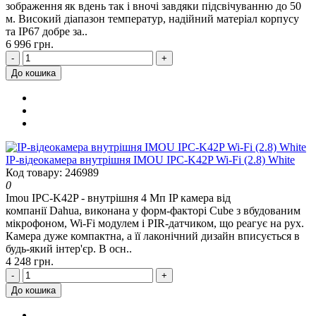
зображення як вдень так і вночі завдяки підсвічуванню до 50
м. Високий діапазон температур, надійний матеріал корпусу
та ІР67 добре за..
6 996 грн.
-
+
До кошика
IP-відеокамера внутрішня IMOU IPC-K42P Wi-Fi (2.8) White
Код товару: 246989
0
Imou IPC-K42P - внутрішня 4 Мп IP камера від
компанії Dahua, виконана у форм-факторі Cube з вбудованим
мікрофоном, Wi-Fi модулем і PIR-датчиком, що реагує на рух.
Камера дуже компактна, а її лаконічний дизайн вписується в
будь-який інтер'єр. В осн..
4 248 грн.
-
+
До кошика