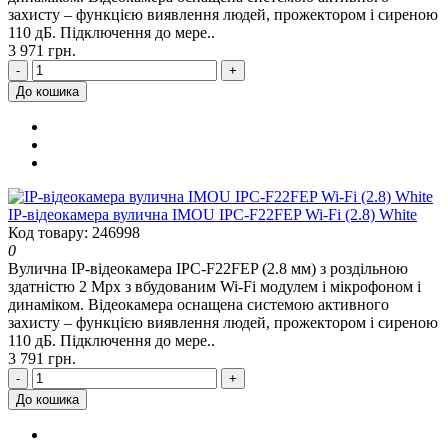
захисту – функцією виявлення людей, прожектором і сиреною
110 дБ. Підключення до мере..
3 971 грн.
-
+
До кошика
IP-відеокамера вулична IMOU IPC-F22FEP Wi-Fi (2.8) White
Код товару: 246998
0
Вулична IP-відеокамера IPC-F22FEP (2.8 мм) з роздільною
здатністю 2 Mpx з вбудованим Wi-Fi модулем і мікрофоном і
динаміком. Відеокамера оснащена системою активного
захисту – функцією виявлення людей, прожектором і сиреною
110 дБ. Підключення до мере..
3 791 грн.
-
+
До кошика