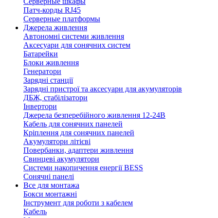
Серверные шкафы
Патч-корды RJ45
Серверные платформы
Джерела живлення
Автономні системи живлення
Аксесуари для сонячних систем
Батарейки
Блоки живлення
Генератори
Зарядні станції
Зарядні пристрої та аксесуари для акумуляторів
ДБЖ, стабілізатори
Інвертори
Джерела безперебійного живлення 12-24В
Кабель для сонячних панелей
Кріплення для сонячних панелей
Акумулятори літієві
Повербанки, адаптери живлення
Свинцеві акумулятори
Системи накопичення енергії BESS
Сонячні панелі
Все для монтажа
Бокси монтажні
Інструмент для роботи з кабелем
Кабель