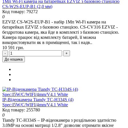
1Мп Wi-Fi камера на батарейках EZVIZ з базовою станцією
CS-W2S-EUP-B1 (2,0 мм)
Код товару: 79272
0
EZVIZ CS-W2S-EUP-B1 - набір 1Мп Wi-Fi камера на
батарейках EZVIZ з базовою станцією. CS-CV316 EZVIZ -
бездротова камера, яка йде в комплекті з базовою станцією.
Камера працює від комплекту батарей, її можна
використовувати як в приміщенні, так і надв..
10 591 грн.
-
+
До кошика
IP-Відеокамера Tiandy TC-H334S (4)
Spec:I5W/C/WIFI/4mm/V4.1 White
Код товару: 255780
0
Tiandy TC-H334S – IP-відеокамера з роздільною здатністю
3.0MP на основі матриці 1/2.8" дозволяє отримати якісне