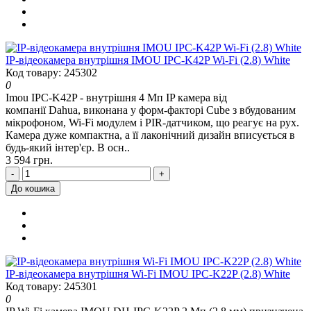
IP-відеокамера внутрішня IMOU IPC-K42P Wi-Fi (2.8) White
Код товару: 245302
0
Imou IPC-K42P - внутрішня 4 Мп IP камера від
компанії Dahua, виконана у форм-факторі Cube з вбудованим
мікрофоном, Wi-Fi модулем і PIR-датчиком, що реагує на рух.
Камера дуже компактна, а її лаконічний дизайн вписується в
будь-який інтер'єр. В осн..
3 594 грн.
-
+
До кошика
IP-відеокамера внутрішня Wi-Fi IMOU IPC-K22P (2.8) White
Код товару: 245301
0