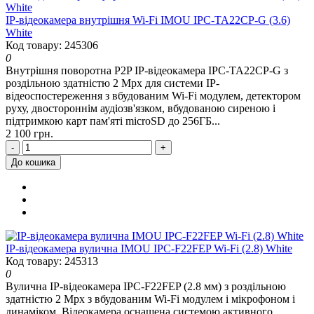
IP-відеокамера внутрішня Wi-Fi IMOU IPC-TA22CP-G (3.6)
White
Код товару: 245306
0
Внутрішня поворотна P2P IP-відеокамера IPC-TA22CP-G з
роздільною здатністю 2 Mpx для системи IP-
відеоспостереження з вбудованим Wi-Fi модулем, детектором
руху, двостороннім аудіозв'язком, вбудованою сиреною і
підтримкою карт пам'яті microSD до 256ГБ...
2 100 грн.
-
+
До кошика
IP-відеокамера вулична IMOU IPC-F22FEP Wi-Fi (2.8) White
Код товару: 245313
0
Вулична IP-відеокамера IPC-F22FEP (2.8 мм) з роздільною
здатністю 2 Mpx з вбудованим Wi-Fi модулем і мікрофоном і
динаміком. Відеокамера оснащена системою активного