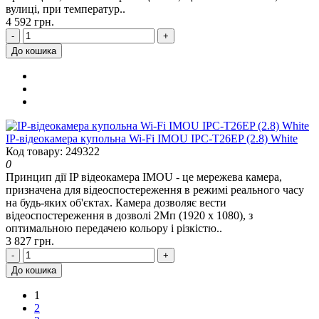
вулиці, при температур..
4 592 грн.
-
+
До кошика
IP-відеокамера купольна Wi-Fi IMOU IPC-T26EP (2.8) White
Код товару: 249322
0
Принцип дії IP відеокамера IMOU - це мережева камера,
призначена для відеоспостереження в режимі реального часу
на будь-яких об'єктах. Камера дозволяє вести
відеоспостереження в дозволі 2Мп (1920 x 1080), з
оптимальною передачею кольору і різкістю..
3 827 грн.
-
+
До кошика
1
2