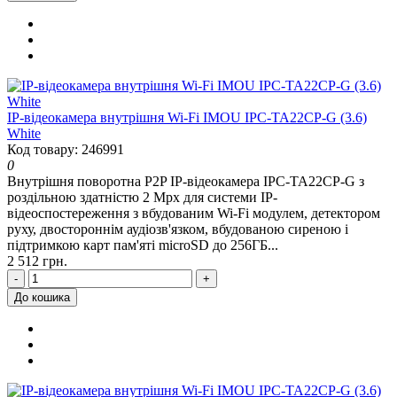
IP-відеокамера внутрішня Wi-Fi IMOU IPC-TA22CP-G (3.6)
White
Код товару: 246991
0
Внутрішня поворотна P2P IP-відеокамера IPC-TA22CP-G з
роздільною здатністю 2 Mpx для системи IP-
відеоспостереження з вбудованим Wi-Fi модулем, детектором
руху, двостороннім аудіозв'язком, вбудованою сиреною і
підтримкою карт пам'яті microSD до 256ГБ...
2 512 грн.
-
+
До кошика