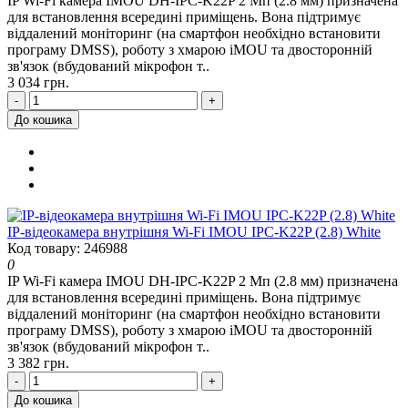
IP Wi-Fi камера IMOU DH-IPC-K22P 2 Мп (2.8 мм) призначена
для встановлення всередині приміщень. Вона підтримує
віддалений моніторинг (на смартфон необхідно встановити
програму DMSS), роботу з хмарою iMOU та двосторонній
зв'язок (вбудований мікрофон т..
3 034 грн.
-
+
До кошика
IP-відеокамера внутрішня Wi-Fi IMOU IPC-K22P (2.8) White
Код товару: 246988
0
IP Wi-Fi камера IMOU DH-IPC-K22P 2 Мп (2.8 мм) призначена
для встановлення всередині приміщень. Вона підтримує
віддалений моніторинг (на смартфон необхідно встановити
програму DMSS), роботу з хмарою iMOU та двосторонній
зв'язок (вбудований мікрофон т..
3 382 грн.
-
+
До кошика