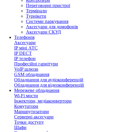
Контролери
Переговорні пристрої
Термінали
Турнікети
Системи паркування
Аксесуари для домофонів
Аксесуари СКУД
Телефонія
Аксесуари
IP міні АТС
IP DECT
IP телефон
Професійні гарнітури
VoIP шлюзи
GSM обладнання
Обладнання для аудіоконференцій
Обладнання для відеоконференцій
Мережеве обладнання
Wi-Fi мости
Інжектори, медіаконвертори
Комутатори
Маршрутизатори
Серверні аксесуари
Точки доступу
Шафи