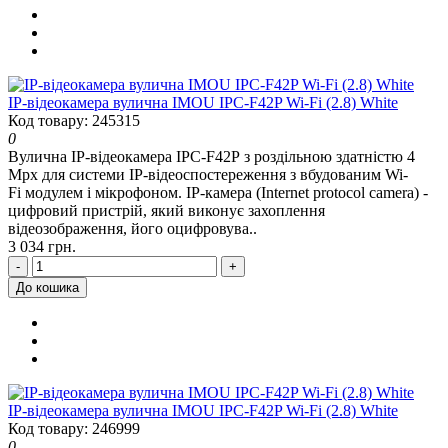
IP-відеокамера вулична IMOU IPC-F42P Wi-Fi (2.8) White
Код товару: 245315
0
Вулична IP-відеокамера IPC-F42P з роздільною здатністю 4
Mpx для системи IP-відеоспостереження з вбудованим Wi-
Fi модулем і мікрофоном. IP-камера (Internet protocol camera) -
цифровий пристрій, який виконує захоплення
відеозображення, його оцифровува..
3 034 грн.
-
+
До кошика
IP-відеокамера вулична IMOU IPC-F42P Wi-Fi (2.8) White
Код товару: 246999
0