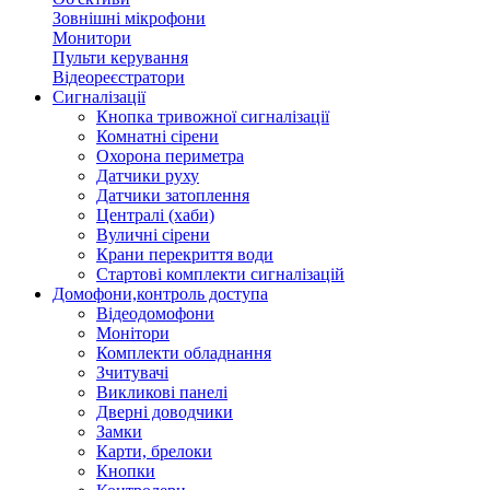
Зовнішні мікрофони
Монитори
Пульти керування
Відеореєстратори
Сигналізації
Кнопка тривожної сигналізації
Комнатні сірени
Охорона периметра
Датчики руху
Датчики затоплення
Централі (хаби)
Вуличні сірени
Крани перекриття води
Стартові комплекти сигналізацій
Домофони,контроль доступа
Відеодомофони
Монітори
Комплекти обладнання
Зчитувачі
Викликові панелі
Дверні доводчики
Замки
Карти, брелоки
Кнопки