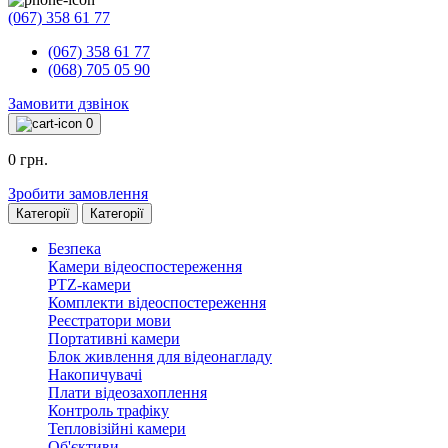
(067) 358 61 77
(067) 358 61 77
(068) 705 05 90
Замовити дзвінок
0
0 грн.
Зробити замовлення
Категорії
Категорії
Безпека
Камери відеоспостереження
PTZ-камери
Комплекти відеоспостереження
Реєстратори мови
Портативні камери
Блок живлення для відеонагладу
Накопичувачі
Плати відеозахоплення
Контроль трафіку
Тепловізійні камери
Об'єктиви