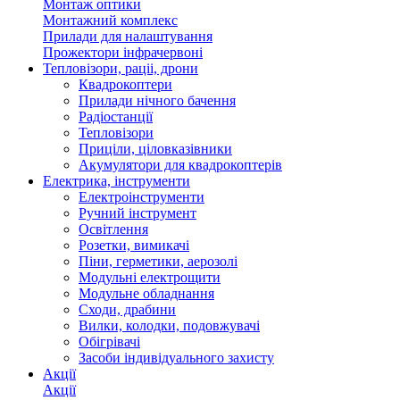
Монтаж оптики
Монтажний комплекс
Прилади для налаштування
Прожектори інфрачервоні
Тепловізори, раціі, дрони
Квадрокоптери
Прилади нічного бачення
Радіостанції
Тепловізори
Приціли, ціловказівники
Акумулятори для квадрокоптерів
Електрика, інструменти
Електроінструменти
Ручний інструмент
Освітлення
Розетки, вимикачі
Піни, герметики, аерозолі
Модульні електрощити
Модульне обладнання
Сходи, драбини
Вилки, колодки, подовжувачі
Обігрівачі
Засоби індивідуального захисту
Акції
Акції