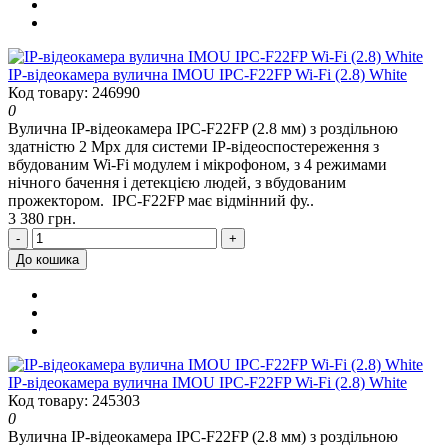
IP-відеокамера вулична IMOU IPC-F22FP Wi-Fi (2.8) White
Код товару: 246990
0
Вулична IP-відеокамера IPC-F22FP (2.8 мм) з роздільною
здатністю 2 Mpx для системи IP-відеоспостереження з
вбудованим Wi-Fi модулем і мікрофоном, з 4 режимами
нічного бачення і детекцією людей, з вбудованим
прожектором. IPC-F22FP має відмінний фу..
3 380 грн.
-
+
До кошика
IP-відеокамера вулична IMOU IPC-F22FP Wi-Fi (2.8) White
Код товару: 245303
0
Вулична IP-відеокамера IPC-F22FP (2.8 мм) з роздільною