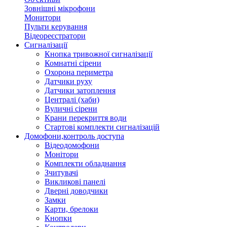
Зовнішні мікрофони
Монитори
Пульти керування
Відеореєстратори
Сигналізації
Кнопка тривожної сигналізації
Комнатні сірени
Охорона периметра
Датчики руху
Датчики затоплення
Централі (хаби)
Вуличні сірени
Крани перекриття води
Стартові комплекти сигналізацій
Домофони,контроль доступа
Відеодомофони
Монітори
Комплекти обладнання
Зчитувачі
Викликові панелі
Дверні доводчики
Замки
Карти, брелоки
Кнопки