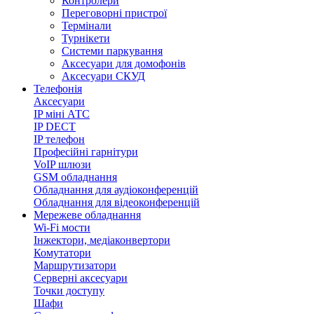
Контролери
Переговорні пристрої
Термінали
Турнікети
Системи паркування
Аксесуари для домофонів
Аксесуари СКУД
Телефонія
Аксесуари
IP міні АТС
IP DECT
IP телефон
Професійні гарнітури
VoIP шлюзи
GSM обладнання
Обладнання для аудіоконференцій
Обладнання для відеоконференцій
Мережеве обладнання
Wi-Fi мости
Інжектори, медіаконвертори
Комутатори
Маршрутизатори
Серверні аксесуари
Точки доступу
Шафи