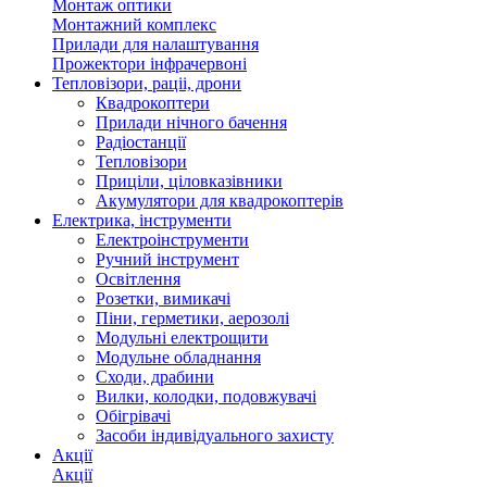
Монтаж оптики
Монтажний комплекс
Прилади для налаштування
Прожектори інфрачервоні
Тепловізори, раціі, дрони
Квадрокоптери
Прилади нічного бачення
Радіостанції
Тепловізори
Приціли, ціловказівники
Акумулятори для квадрокоптерів
Електрика, інструменти
Електроінструменти
Ручний інструмент
Освітлення
Розетки, вимикачі
Піни, герметики, аерозолі
Модульні електрощити
Модульне обладнання
Сходи, драбини
Вилки, колодки, подовжувачі
Обігрівачі
Засоби індивідуального захисту
Акції
Акції