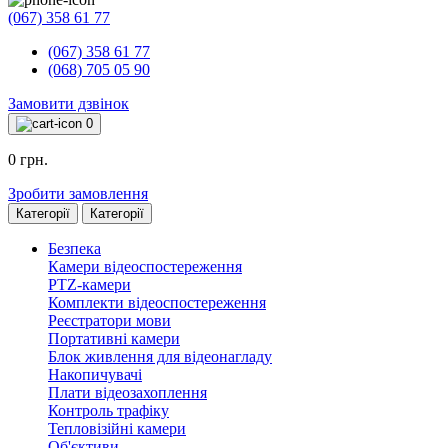
(067) 358 61 77
(067) 358 61 77
(068) 705 05 90
Замовити дзвінок
0
0 грн.
Зробити замовлення
Категорії
Категорії
Безпека
Камери відеоспостереження
PTZ-камери
Комплекти відеоспостереження
Реєстратори мови
Портативні камери
Блок живлення для відеонагладу
Накопичувачі
Плати відеозахоплення
Контроль трафіку
Тепловізійні камери
Об'єктиви