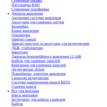
Серверные шкафы
Патч-корды RJ45
Серверные платформы
Джерела живлення
Автономні системи живлення
Аксесуари для сонячних систем
Батарейки
Блоки живлення
Генератори
Зарядні станції
Зарядні пристрої та аксесуари для акумуляторів
ДБЖ, стабілізатори
Інвертори
Джерела безперебійного живлення 12-24В
Кабель для сонячних панелей
Кріплення для сонячних панелей
Акумулятори літієві
Повербанки, адаптери живлення
Свинцеві акумулятори
Системи накопичення енергії BESS
Сонячні панелі
Все для монтажа
Бокси монтажні
Інструмент для роботи з кабелем
Кабель