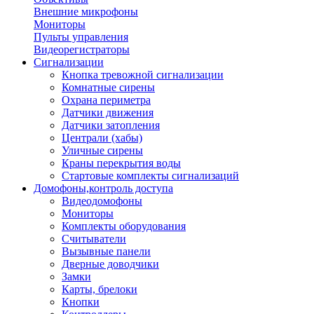
Внешние микрофоны
Мониторы
Пульты управления
Видеорегистраторы
Сигнализации
Кнопка тревожной сигнализации
Комнатные сирены
Охрана периметра
Датчики движения
Датчики затопления
Централи (хабы)
Уличные сирены
Краны перекрытия воды
Стартовые комплекты сигнализаций
Домофоны,контроль доступа
Видеодомофоны
Мониторы
Комплекты оборудования
Считыватели
Вызывные панели
Дверные доводчики
Замки
Карты, брелоки
Кнопки