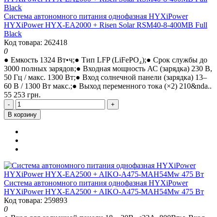
Система автономного питания однофазная HYXiPower
HYXiPower HYX-EA2000 + Risen Solar RSM40-8-400MB Full
Black
Код товара: 262418
0
● Емкость 1324 Вт•ч;● Тип LFP (LiFePO₄);● Срок службы до
3000 полных зарядов;● Входная мощность АС (зарядка) 230 В,
50 Гц / макс. 1300 Вт;● Вход солнечной панели (зарядка) 13–
60 В / 1300 Вт макс.;● Выход переменного тока (×2) 210&nda..
55 253 грн.
-
+
В корзину
Система автономного питания однофазная HYXiPower
HYXiPower HYX-EA2500 + AIKO-A475-MAH54Mw 475 Вт
Код товара: 259893
0