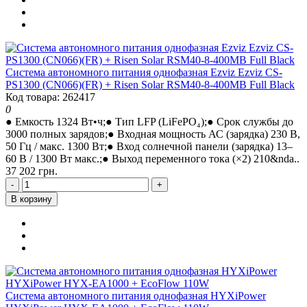
Система автономного питания однофазная Ezviz Ezviz CS-
PS1300 (CN066)(FR) + Risen Solar RSM40-8-400MB Full Black
Код товара: 262417
0
● Емкость 1324 Вт•ч;● Тип LFP (LiFePO₄);● Срок службы до
3000 полных зарядов;● Входная мощность АС (зарядка) 230 В,
50 Гц / макс. 1300 Вт;● Вход солнечной панели (зарядка) 13–
60 В / 1300 Вт макс.;● Выход переменного тока (×2) 210&nda..
37 202 грн.
-
+
В корзину
Система автономного питания однофазная HYXiPower