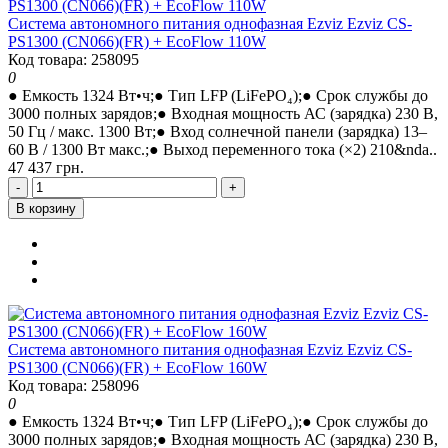
Система автономного питания однофазная Ezviz Ezviz CS-
PS1300 (CN066)(FR) + EcoFlow 110W
Код товара: 258095
0
● Емкость 1324 Вт•ч;● Тип LFP (LiFePO₄);● Срок службы до
3000 полных зарядов;● Входная мощность АС (зарядка) 230 В,
50 Гц / макс. 1300 Вт;● Вход солнечной панели (зарядка) 13–
60 В / 1300 Вт макс.;● Выход переменного тока (×2) 210&nda..
47 437 грн.
-
+
В корзину
Система автономного питания однофазная Ezviz Ezviz CS-
PS1300 (CN066)(FR) + EcoFlow 160W
Код товара: 258096
0
● Емкость 1324 Вт•ч;● Тип LFP (LiFePO₄);● Срок службы до
3000 полных зарядов;● Входная мощность АС (зарядка) 230 В,