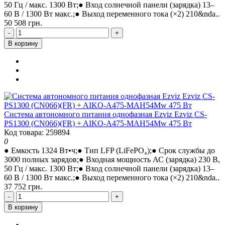
50 Гц / макс. 1300 Вт;● Вход солнечной панели (зарядка) 13–
60 В / 1300 Вт макс.;● Выход переменного тока (×2) 210&nda..
50 508 грн.
-
+
В корзину
Система автономного питания однофазная Ezviz Ezviz CS-
PS1300 (CN066)(FR) + AIKO-A475-MAH54Mw 475 Вт
Код товара: 259894
0
● Емкость 1324 Вт•ч;● Тип LFP (LiFePO₄);● Срок службы до
3000 полных зарядов;● Входная мощность АС (зарядка) 230 В,
50 Гц / макс. 1300 Вт;● Вход солнечной панели (зарядка) 13–
60 В / 1300 Вт макс.;● Выход переменного тока (×2) 210&nda..
37 752 грн.
-
+
В корзину