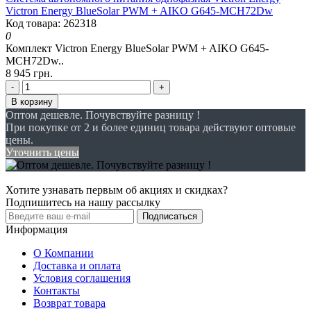
Victron Energy BlueSolar PWM + AIKO G645-MCH72Dw
Код товара: 262318
0
Комплект Victron Energy BlueSolar PWM + AIKO G645-
MCH72Dw..
8 945 грн.
-
+
В корзину
Оптом дешевле. Почувствуйте разницу !
При покупке от 2 и более единиц товара действуют оптовые
цены.
Уточнить цены
Хотите узнавать первым об акциях и скидках?
Подпишитесь на нашу рассылку
Подписаться
Информация
О Компании
Доставка и оплата
Условия соглашения
Контакты
Возврат товара