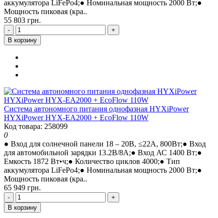
аккумулятора LiFePo4;● Номинальная мощность 2000 Вт;●
Мощность пиковая (кра..
55 803 грн.
-
+
В корзину
Система автономного питания однофазная HYXiPower
HYXiPower HYX-EA2000 + EcoFlow 110W
Код товара: 258099
0
● Вход для солнечной панели 18 – 20В, ≤22A, 800Вт;● Вход
для автомобильной зарядки 13.2В/8A;● Вход АС 1400 Вт;●
Емкость 1872 Вт•ч;● Количество циклов 4000;● Тип
аккумулятора LiFePo4;● Номинальная мощность 2000 Вт;●
Мощность пиковая (кра..
65 949 грн.
-
+
В корзину