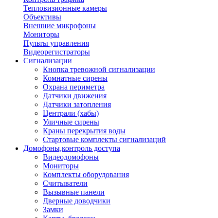
Тепловизионные камеры
Объективы
Внешние микрофоны
Мониторы
Пульты управления
Видеорегистраторы
Сигнализации
Кнопка тревожной сигнализации
Комнатные сирены
Охрана периметра
Датчики движения
Датчики затопления
Централи (хабы)
Уличные сирены
Краны перекрытия воды
Стартовые комплекты сигнализаций
Домофоны,контроль доступа
Видеодомофоны
Мониторы
Комплекты оборудования
Считыватели
Вызывные панели
Дверные доводчики
Замки