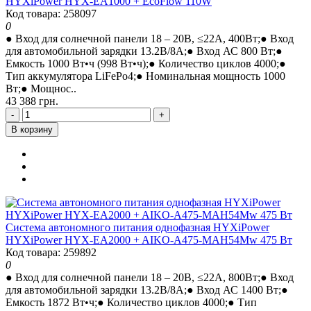
HYXiPower HYX-EA1000 + EcoFlow 110W
Код товара: 258097
0
● Вход для солнечной панели 18 – 20В, ≤22A, 400Вт;● Вход
для автомобильной зарядки 13.2В/8A;● Вход АС 800 Вт;●
Емкость 1000 Вт•ч (998 Вт•ч);● Количество циклов 4000;●
Тип аккумулятора LiFePo4;● Номинальная мощность 1000
Вт;● Мощнос..
43 388 грн.
-
+
В корзину
Система автономного питания однофазная HYXiPower
HYXiPower HYX-EA2000 + AIKO-A475-MAH54Mw 475 Вт
Код товара: 259892
0
● Вход для солнечной панели 18 – 20В, ≤22A, 800Вт;● Вход
для автомобильной зарядки 13.2В/8A;● Вход АС 1400 Вт;●
Емкость 1872 Вт•ч;● Количество циклов 4000;● Тип