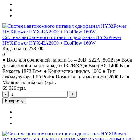
Система автономного питания однофазная HYXiPower
HYXiPower HYX-EA2000 + EcoFlow 160W
Код товара: 258100
0
● Вход для солнечной панели 18 – 20В, ≤22A, 800Вт;● Вход
для автомобильной зарядки 13.2В/8A;● Вход АС 1400 Вт;●
Емкость 1872 Вт•ч;● Количество циклов 4000;● Тип
аккумулятора LiFePo4;● Номинальная мощность 2000 Вт;●
Мощность пиковая (кра..
69 020 грн.
-
+
В корзину