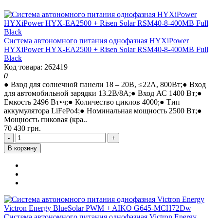
Система автономного питания однофазная HYXiPower
HYXiPower HYX-EA2500 + Risen Solar RSM40-8-400MB Full
Black
Код товара: 262419
0
● Вход для солнечной панели 18 – 20В, ≤22A, 800Вт;● Вход
для автомобильной зарядки 13.2В/8A;● Вход АС 1400 Вт;●
Емкость 2496 Вт•ч;● Количество циклов 4000;● Тип
аккумулятора LiFePo4;● Номинальная мощность 2500 Вт;●
Мощность пиковая (кра..
70 430 грн.
-
+
В корзину
Система автономного питания однофазная Victron Energy