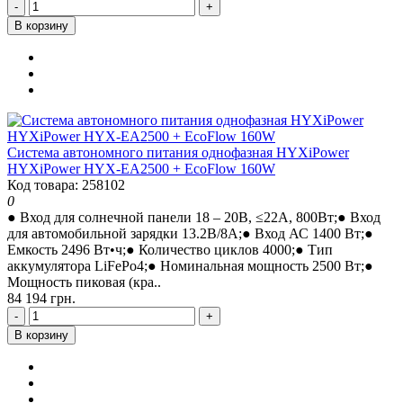
-
+
В корзину
Система автономного питания однофазная HYXiPower
HYXiPower HYX-EA2500 + EcoFlow 160W
Код товара: 258102
0
● Вход для солнечной панели 18 – 20В, ≤22A, 800Вт;● Вход
для автомобильной зарядки 13.2В/8A;● Вход АС 1400 Вт;●
Емкость 2496 Вт•ч;● Количество циклов 4000;● Тип
аккумулятора LiFePo4;● Номинальная мощность 2500 Вт;●
Мощность пиковая (кра..
84 194 грн.
-
+
В корзину