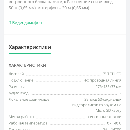
встроенного блока памяти;● Расстояние связи вход –
50 м (0,65 мм), интерфон – 20 м (0,65 мм).
Видеодомофон
Характеристики
ХАРАКТЕРИСТИКИ
Дисплей
7" TFT LCD
Подключение
4-х проводная линия
Размеры
276х185х33 мм
Аудио вход
2
Локальное хранилище
Запись 60-секундных
видеороликов со звуком на
Micro SD карту
Метод работы
сенсорные кнопки
Рабочая температура
0 - +40 С
Тип сигнала
PAL / NTSC