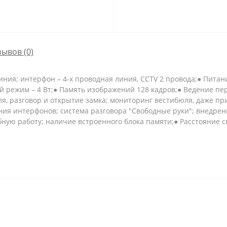
зывов (0)
ния; интерфон – 4-х проводная линия, CCTV 2 провода;● Питание
й режим – 4 Вт;● Память изображений 128 кадров;● Ведение пер
я, разговор и открытие замка; мониторинг вестибюля, даже пр
ния интерфонов; система разговора "Свободные руки"; внедре
ую работу; наличие встроенного блока памяти;● Расстояние связ