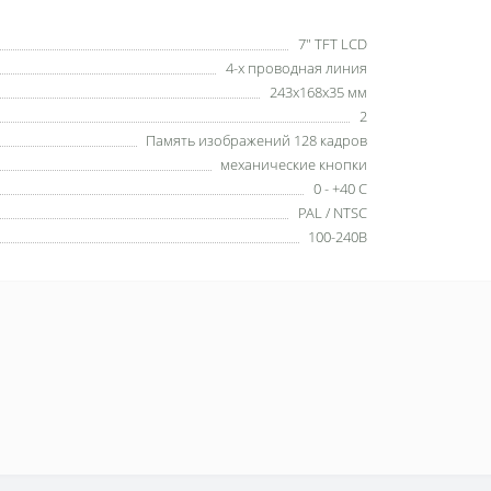
7" TFT LCD
4-х проводная линия
243х168х35 мм
2
Память изображений 128 кадров
механические кнопки
0 - +40 С
PAL / NTSC
100-240В