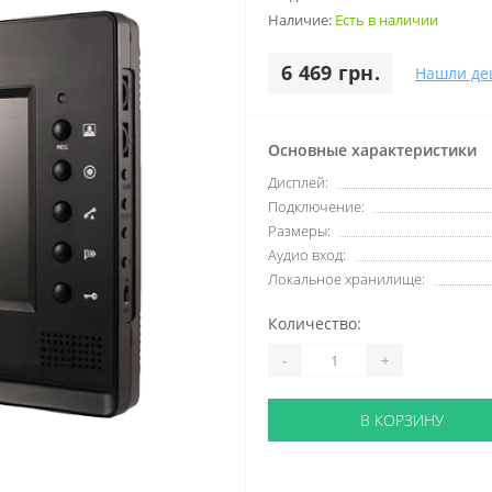
Наличие:
Есть в наличии
6 469 грн.
Нашли де
Основные характеристики
Дисплей:
Подключение:
Размеры:
Аудио вход:
Локальное хранилище:
Количество:
-
+
В КОРЗИНУ