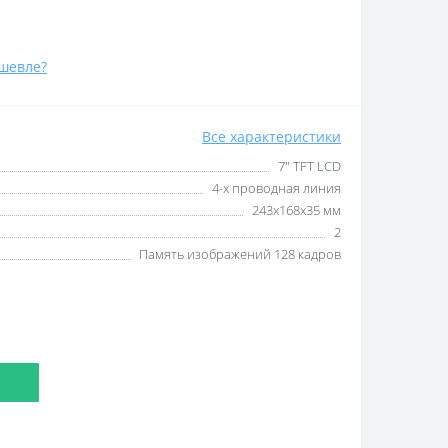
шевле?
Все характеристики
7" TFT LCD
4-х проводная линия
243х168х35 мм
2
Память изображений 128 кадров