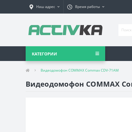
Наш адрес
Время работы
КАТЕГОРИИ
Видеодомофон COMMAX Commax CDV-71AM
Видеодомофон COMMAX Co