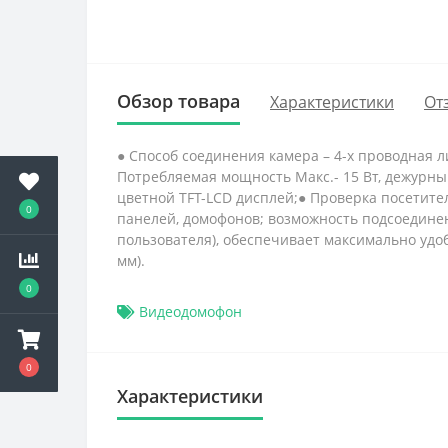
Обзор товара
Характеристики
От
● Способ соединения камера – 4-х проводная ли
Потребляемая мощность Макс.- 15 Вт, дежурны
цветной TFT-LCD дисплей;● Проверка посетител
0
панелей, домофонов; возможность подсоедине
пользователя), обеспечивает максимально удобн
мм).
0
Видеодомофон
0
Характеристики