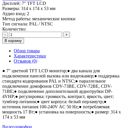
Дисплей:
7" TFT LCD
Размеры:
314 х 174 х 53 мм
Аудио вход:
2
Метод работы:
механические кнопки
Тип сигнала:
PAL / NTSC
Количество:
-
+
В корзину
Обзор товара
Характеристики
Отзывов (0)
● 7" цветной TFT LCD монитор;● два канала для
подключения панелей вызова или видеокамер;● поддержка
стандарта кодирования PAL и NTSC;● параллельное
подключение домофонов CDV-73BE, CDV-72BE, CDV-
71BE;● подключение дополнительной аудиотрубки DP-
4VHP;● регулировка: громкость, контраст, яркость, цвет;
тумблер питания;● цвет корпуса: белый перламутр;●
источник питания 100-240V AC 50 Hz;● потребляемая
мощность 17 Вт;● установка на поверхность;● размер: 314 х
174 х 53 мм
Видеодомофон