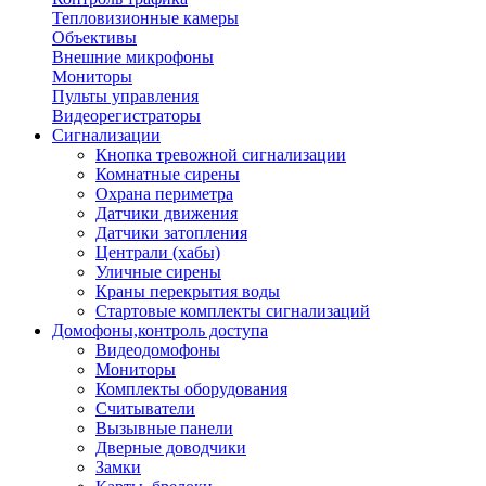
Тепловизионные камеры
Объективы
Внешние микрофоны
Мониторы
Пульты управления
Видеорегистраторы
Сигнализации
Кнопка тревожной сигнализации
Комнатные сирены
Охрана периметра
Датчики движения
Датчики затопления
Централи (хабы)
Уличные сирены
Краны перекрытия воды
Стартовые комплекты сигнализаций
Домофоны,контроль доступа
Видеодомофоны
Мониторы
Комплекты оборудования
Считыватели
Вызывные панели
Дверные доводчики
Замки