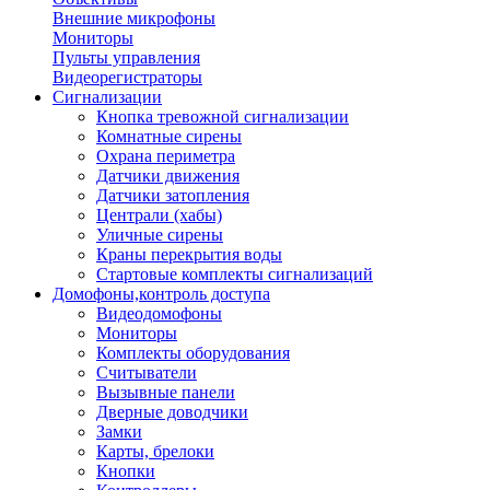
Внешние микрофоны
Мониторы
Пульты управления
Видеорегистраторы
Сигнализации
Кнопка тревожной сигнализации
Комнатные сирены
Охрана периметра
Датчики движения
Датчики затопления
Централи (хабы)
Уличные сирены
Краны перекрытия воды
Стартовые комплекты сигнализаций
Домофоны,контроль доступа
Видеодомофоны
Мониторы
Комплекты оборудования
Считыватели
Вызывные панели
Дверные доводчики
Замки
Карты, брелоки
Кнопки