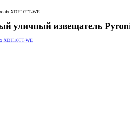
yronix XDH10TT-WE
ный уличный извещатель Pyro