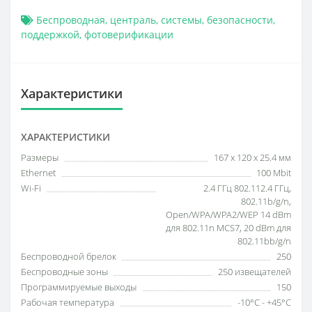
Беспроводная
,
централь
,
системы
,
безопасности
,
поддержкой
,
фотоверификации
Характеристики
ХАРАКТЕРИСТИКИ
Размеры
167 х 120 х 25.4 мм
Ethernet
100 Mbit
Wi-Fi
2.4 ГГц 802.112.4 ГГц,
802.11b/g/n,
Open/WPA/WPA2/WEP 14 dBm
для 802.11n MCS7, 20 dBm для
802.11bb/g/n
Беспроводной брелок
250
Беспроводные зоны
250 извещателей
Программируемые выходы
150
Рабочая температура
-10°C - +45°C