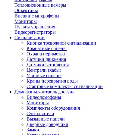
Тепловизионные камеры
Объективы
Внешние микрофоны
Мониторы
Пульты управления
Видеорегистраторы
Сигнализации
Кнопка тревожной сигнализации
Комнатные сирены
Охрана периметра
Датчики движения
Датчики затопления
Централи (хабы)
Уличные сирены
Краны перекрытия воды
Стартовые комплекты сигнализаций
Домофоны,контроль доступа
Видеодомофоны
Мониторы
Комплекты оборудования
Считыватели
Вызывные панели
Дверные доводчики
Замки