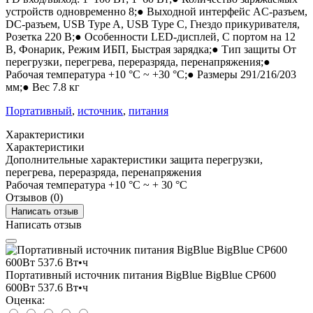
устройств одновременно 8;● Выходной интерфейс AC-разъем,
DC-разъем, USB Type A, USB Type C, Гнездо прикуривателя,
Розетка 220 B;● Особенности LED-дисплей, С портом на 12
В, Фонарик, Режим ИБП, Быстрая зарядка;● Тип защиты От
перегрузки, перегрева, переразряда, перенапряжения;●
Рабочая температура +10 °C ~ +30 °C;● Размеры 291/216/203
мм;● Вес 7.8 кг
Портативный
,
источник
,
питания
Характеристики
Характеристики
Дополнительные характеристики
защита перегрузки,
перегрева, переразряда, перенапряжения
Рабочая температура
+10 °C ~ + 30 °C
Отзывов (0)
Написать отзыв
Написать отзыв
Портативный источник питания BigBlue BigBlue CP600
600Вт 537.6 Вт•ч
Оценка: