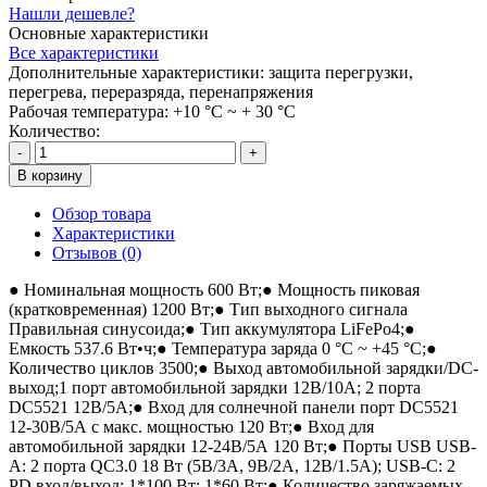
Нашли дешевле?
Основные характеристики
Все характеристики
Дополнительные характеристики:
защита перегрузки,
перегрева, переразряда, перенапряжения
Рабочая температура:
+10 °C ~ + 30 °C
Количество:
-
+
В корзину
Обзор товара
Характеристики
Отзывов (0)
● Номинальная мощность 600 Вт;● Мощность пиковая
(кратковременная) 1200 Вт;● Тип выходного сигнала
Правильная синусоида;● Тип аккумулятора LiFePo4;●
Емкость 537.6 Вт•ч;● Температура заряда 0 °C ~ +45 °C;●
Количество циклов 3500;● Выход автомобильной зарядки/DC-
выход;1 порт автомобильной зарядки 12В/10А; 2 порта
DC5521 12В/5А;● Вход для солнечной панели порт DC5521
12-30В/5А с макс. мощностью 120 Вт;● Вход для
автомобильной зарядки 12-24В/5А 120 Вт;● Порты USB USB-
A: 2 порта QC3.0 18 Вт (5В/3А, 9В/2А, 12В/1.5А); USB-C: 2
PD вход/выход: 1*100 Вт; 1*60 Вт;● Количество заряжаемых