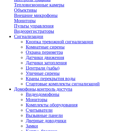
Тепловизионные камеры
Объективы
Внешние микрофоны
Мониторы
Пульты управления
Видеорегистраторы
Сигнализации
Кнопка тревожной сигнализации
Комнатные сирены
Охрана периметра
Датчики движения
Датчики затопления
Централи (хабы)
Уличные сирены
Краны перекрытия воды
Стартовые комплекты сигнализаций
Домофоны,контроль доступа
Видеодомофоны
Мониторы
Комплекты оборудования
Считыватели
Вызывные панели
Дверные доводчики
Замки